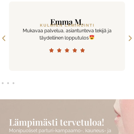
Emma M.
KULMIEN LAMINOINTI
Mukavaa palvelua, asiantunteva tekijä ja
täydellinen lopputulos
Lämpimästi tervetuloa!
Monipuoliset parturi-kampaamo-, kauneus- ja