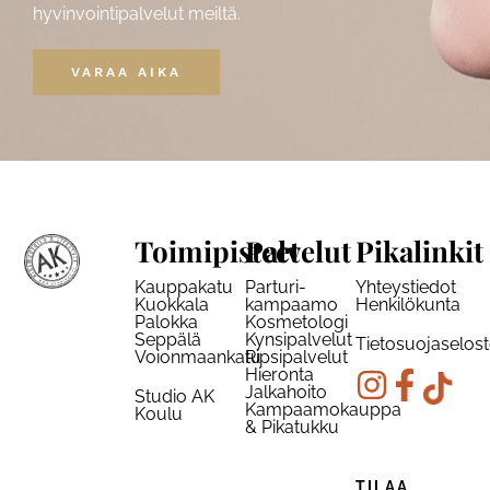
hyvinvointipalvelut meiltä.
VARAA AIKA
Toimipisteet
Palvelut
Pikalinkit
Kauppakatu
Parturi-
Yhteystiedot
Kuokkala
kampaamo
Henkilökunta
Palokka
Kosmetologi
Seppälä
Kynsipalvelut
Tietosuojaselos
Voionmaankatu
Ripsipalvelut
Hieronta
Jalkahoito
Studio AK
Kampaamokauppa
Koulu
& Pikatukku
TILAA