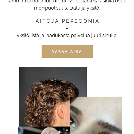
ammattitaidolla toteutetut. Meille tärkeitä asioita ovat
monipuolisuus, laatu ja yksilö.
A I T O J A P E R S O O N I A
–
yksilöllistä ja laadukasta palvelua juuri sinulle!
VARAA AIKA