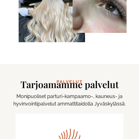
Tarjoamamme palvelut
PALVELUT
Monipuoliset parturi-kampaamo-, kauneus- ja
hyvinvointipalvelut ammattitaidolla Jyväskylässä.