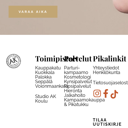
VARAA AIKA
Toimipisteet
Palvelut
Pikalinkit
Kauppakatu
Parturi-
Yhteystiedot
Kuokkala
kampaamo
Henkilökunta
Palokka
Kosmetologi
Seppälä
Kynsipalvelut
Tietosuojaselos
Voionmaankatu
Ripsipalvelut
Hieronta
Jalkahoito
Studio AK
Kampaamokauppa
Koulu
& Pikatukku
TILAA
UUTISKIRJE