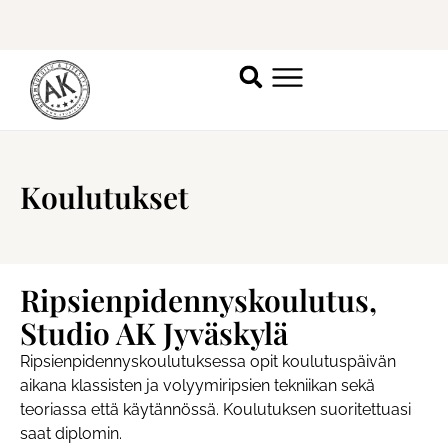
Katso vapaat ajat
täältä
.
Koulutukset
Ripsienpidennys­koulutus,
Studio AK Jyväskylä
Ripsienpidennyskoulutuksessa opit koulutuspäivän
aikana klassisten ja volyymiripsien tekniikan
sekä
teoriassa että käytännössä
. Koulutuksen suoritettuasi
saat diplomin.