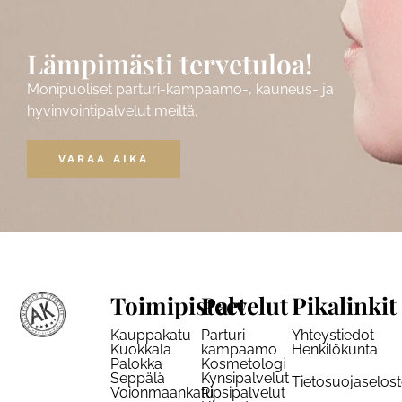
Lämpimästi tervetuloa!
Monipuoliset parturi-kampaamo-, kauneus- ja
hyvinvointipalvelut meiltä.
VARAA AIKA
Toimipisteet
Palvelut
Pikalinkit
Kauppakatu
Parturi-
Yhteystiedot
Kuokkala
kampaamo
Henkilökunta
Palokka
Kosmetologi
Seppälä
Kynsipalvelut
Tietosuojaselos
Voionmaankatu
Ripsipalvelut