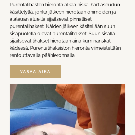
Purentalihasten hieronta alkaa niska-hartiaseudun
käsittelyllä, jonka jälkeen hierotaan ohimoiden ja
alaleuan alueilla sijaitsevat pinnalliset
purentalihakset. Näiden jälkeen käsitellään suun
sisäpuolella olevat purentalihakset. Suun sisällä
sijaitsevat lihakset hierotaan aina kumihanskat
kädessä. Purentalihaksiston hieronta viimeistellään
rentouttavalla päähieronnalla.
VARAA AIKA