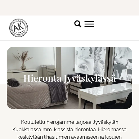
Katso vapaat ajat
täältä
.
P
Hieronta Jyväskylässä
Koulutettu hierojamme tarjoaa Jyväskylän
Kuokkalassa mm. klassista hierontaa. Hieronnassa
keskitytään lihasjumien avaamiseen ja kipujen