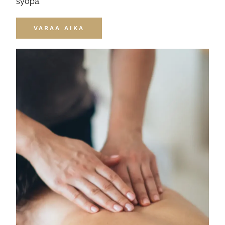
syöpä.
VARAA AIKA