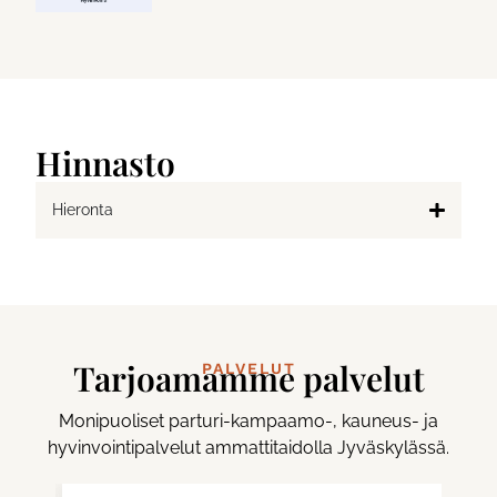
Hinnasto
Hieronta
Tarjoamamme palvelut
PALVELUT
Monipuoliset parturi-kampaamo-, kauneus- ja
hyvinvointipalvelut ammattitaidolla Jyväskylässä.