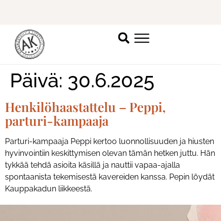
Ilmoittaudu mukaan
ripsienpidennyskoulutukseen.
K
Päivä:
30.6.2025
Henkilöhaastattelu – Peppi,
parturi-kampaaja
Parturi-kampaaja Peppi kertoo luonnollisuuden ja hiusten
hyvinvointiin keskittymisen olevan tämän hetken juttu. Hän
tykkää tehdä asioita käsillä ja nauttii vapaa-ajalla
spontaanista tekemisestä kavereiden kanssa. Pepin löydät
Kauppakadun liikkeestä.