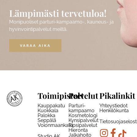
Lämpimästi tervetuloa!
Monipuoliset parturi-kampaamo-, kauneus- ja
hyvinvointipalvelut meiltä.
VARAA AIKA
Toimipisteet
Palvelut
Pikalinkit
Kauppakatu
Parturi-
Yhteystiedot
Kuokkala
kampaamo
Henkilökunta
Palokka
Kosmetologi
Seppälä
Kynsipalvelut
Tietosuojaselos
Voionmaankatu
Ripsipalvelut
Hieronta
Jalkahoito
Studio AK