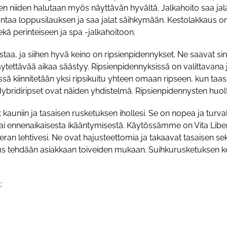
n niiden halutaan myös näyttävän hyvältä. Jalkahoito saa jal
ntaa loppusilauksen ja saa jalat säihkymään. Kestolakkaus on 
ekä perinteiseen ja spa -jalkahoitoon.
staa, ja siihen hyvä keino on ripsienpidennykset. Ne saavat s
tettävää aikaa säästyy. Ripsienpidennyksissä on valittavana jo
issä kiinnitetään yksi ripsikuitu yhteen omaan ripseen, kun taas
ybridiripset ovat näiden yhdistelmä. Ripsienpidennysten huolto
kauniin ja tasaisen rusketuksen ihollesi. Se on nopea ja turva
ai ennenaikaisesta ikääntymisestä. Käytössämme on Vita Liber
an lehtivesi. Ne ovat hajusteettomia ja takaavat tasaisen se
ehdään asiakkaan toiveiden mukaan. Suihkurusketuksen kest
: