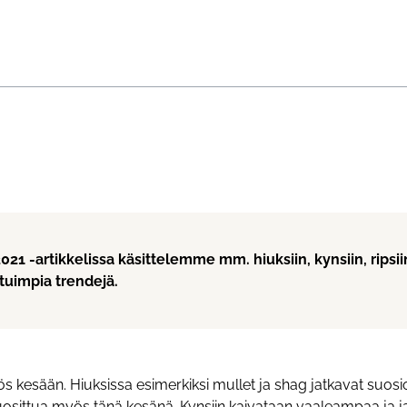
021 -artikkelissa käsittelemme mm. hiuksiin, kynsiin, ripsii
situimpia trendejä.
s kesään. Hiuksissa esimerkiksi mullet ja shag jatkavat suos
sittua myös tänä kesänä. Kynsiin kaivataan vaaleampaa ja ja