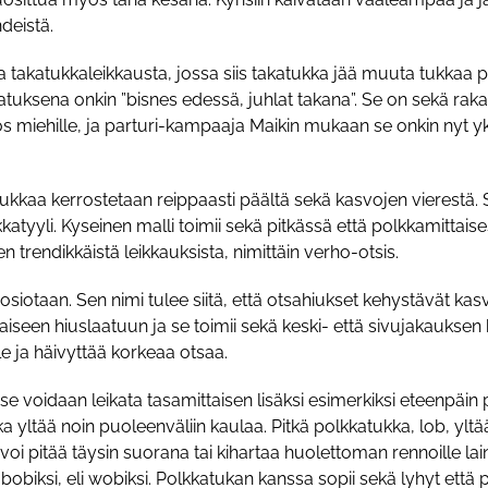
deistä.
taa takatukkaleikkausta, jossa siis takatukka jää muuta tukkaa 
atuksena onkin ”bisnes edessä, juhlat takana”. Se on sekä rakas
yös miehille, ja parturi-kampaaja Maikin mukaan se onkin nyt y
kkaa kerrostetaan reippaasti päältä sekä kasvojen vierestä.
katyyli. Kyseinen malli toimii sekä pitkässä että polkkamittai
 trendikkäistä leikkauksista, nimittäin verho-otsis.
siotaan. Sen nimi tulee siitä, että otsahiukset kehystävät kas
seen hiuslaatuun ja se toimii sekä keski- että sivujakauksen
e ja häivyttää korkeaa otsaa.
 se voidaan leikata tasamittaisen lisäksi esimerkiksi eteenpäin 
a yltää noin puoleenväliin kaulaa. Pitkä polkkatukka, lob, yltää
oi pitää täysin suorana tai kihartaa huolettoman rennoille lain
biksi, eli wobiksi. Polkkatukan kanssa sopii sekä lyhyt että pi