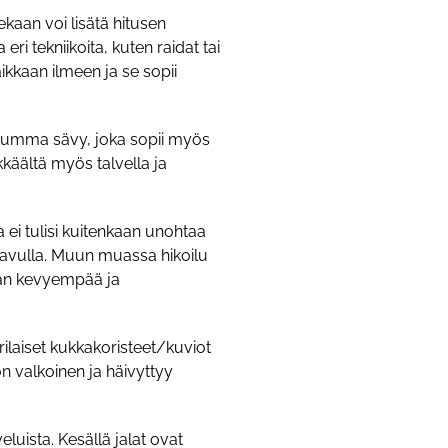
kaan voi lisätä hitusen
i tekniikoita, kuten raidat tai
ikkaan ilmeen ja se sopii
kitumma sävy, joka sopii myös
kkäältä myös talvella ja
 ei tulisi kuitenkaan unohtaa
n avulla. Muun muassa hikoilu
laan kevyempää ja
rilaiset kukkakoristeet/kuviot
on valkoinen ja häivyttyy
uista. Kesällä jalat ovat