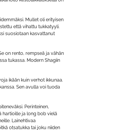
pidemmäksi. Mullet oli erityisen
tettu että vihattu tukkatyyli.
ksi suosiotaan kasvattanut
 Se on rento, rempseä ja vähän
sessa tukassa. Modern Shagiin
voja ikään kuin verhot ikkunaa.
 kanssa. Sen avulla voi tuoda
piteneväksi. Perinteinen,
 hartioille ja long bob vielä
eille. Lainehtivaa
tkä otsatukka tai joku niiden