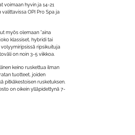
at voimaan hyvin ja 14-21
valittavissa OPI Pro Spa ja
inut myös olemaan ”aina
ko klassiset, hybridi tai
 volyymiripsissä ripsikuituja
väli on noin 3-5 viikkoa.
llinen keino ruskettua ilman
atan tuotteet, joiden
kä pitkäkestoisen rusketuksen.
o on oikein ylläpidettynä 7-