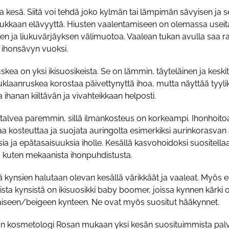
 kesä. Siitä voi tehdä joko kylmän tai lämpimän sävyisen ja se
tukkaan elävyyttä. Hiusten vaalentamiseen on olemassa useita er
ojen ja liukuvärjäyksen välimuotoa. Vaalean tukan avulla saa ra
 ihonsävyn vuoksi.
kea on yksi ikisuosikeista. Se on lämmin, täyteläinen ja kes
suklaanruskea korostaa päivettynyttä ihoa, mutta näyttää tyyli
ihanan kiiltävän ja vivahteikkaan helposti.
en talvea paremmin, sillä ilmankosteus on korkeampi. Ihonhoitoa
aa kosteuttaa ja suojata auringolta esimerkiksi aurinkorasva
ia ja epätasaisuuksia iholle. Kesällä kasvohoidoksi suositel
kuten mekaanista ihonpuhdistusta.
tä kynsien halutaan olevan kesällä värikkäät ja vaaleat. Myös e
eista kynsistä on ikisuosikki baby boomer, joissa kynnen kärki 
iseen/beigeen kynteen. Ne ovat myös suositut hääkynnet.
on kosmetologi Rosan mukaan yksi kesän suosituimmista palvel