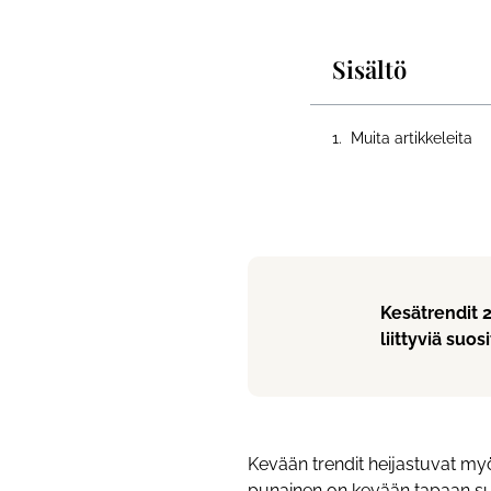
Sisältö
Muita artikkeleita
Kesätrendit 2
liittyviä suo
Kevään trendit heijastuvat myö
punainen on kevään tapaan suo