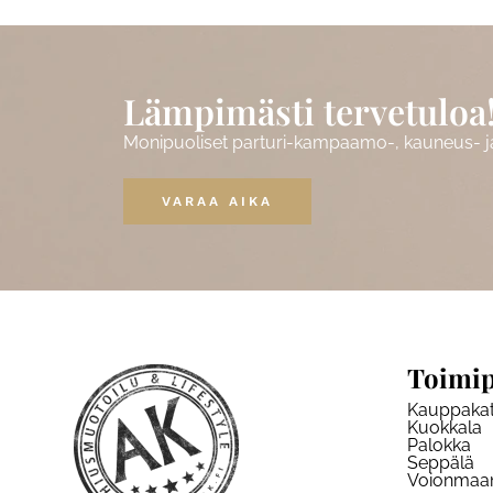
Lämpimästi tervetuloa
Monipuoliset parturi-kampaamo-, kauneus- ja 
VARAA AIKA
Toimip
Kauppaka
Kuokkala
Palokka
Seppälä
Voionmaa