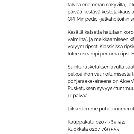
talvea enemmän näkyvillä, jote
päivää kestävä kestolakkaus a
OPI Minipedic -jalkahoitoihin s
Kesällä katsetta halutaan koro
valmiina”, ja meikkaamiseen käy
volyymiripset. Klassisissa rips
tulee useampi per oma ripsi. H
Suihkurusketuksen avulla saat 
pelkoa ihon vaurioitumisesta t
pohjaraaka-aineena on Aloe Ver
Rusketuksen syvyys/tummuus t
11 päivää.
Liikkeidemme puhelinnumerot
Kauppakatu 0207 769 551
Kuokkala 0207 769 555