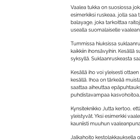
Vaalea tukka on suosiossa joka
esimerkiksi ruskeaa, jolla saa 
balayage, joka tarkoittaa rait
usealla suomalaiselle vaalean
Tummissa hiuksissa suklaanrus
kaikkiin ihonsävyihin. Kesällä 
syksyllä. Suklaanruskeasta saa 
Kesällä iho voi yleisesti otta
kesällä. Ihoa on tärkeää muist
saattaa aiheuttaa epäpuhtauks
puhdistavampaa kasvohoitoa, 
Kynsiteknikko Jutta kertoo, et
yleistyvät. Yksi esimerkki vaal
kauniisti muuhun vaaleanpuna
Jalkahoito kestolakkauksella 