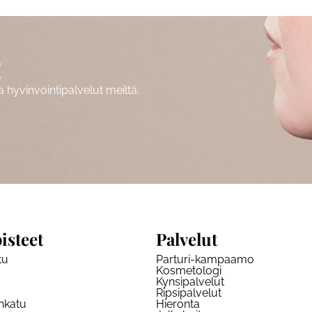
!
hyvinvointipalvelut meiltä.
isteet
Palvelut
tu
Parturi-kampaamo
Kosmetologi
Kynsipalvelut
Ripsipalvelut
nkatu
Hieronta