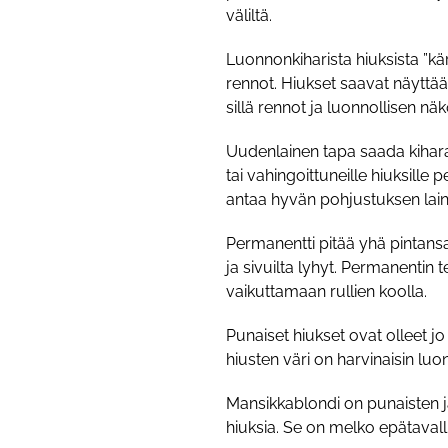
väliltä.
Luonnonkiharista hiuksista ”kär
rennot. Hiukset saavat näyttää 
sillä rennot ja luonnollisen nä
Uudenlainen tapa saada kihar
tai vahingoittuneille hiuksill
antaa hyvän pohjustuksen lain
Permanentti pitää yhä pintansa
ja sivuilta lyhyt. Permanentin 
vaikuttamaan rullien koolla.
Punaiset hiukset ovat olleet j
hiusten väri on harvinaisin lu
Mansikkablondi on punaisten j
hiuksia. Se on melko epätavallin