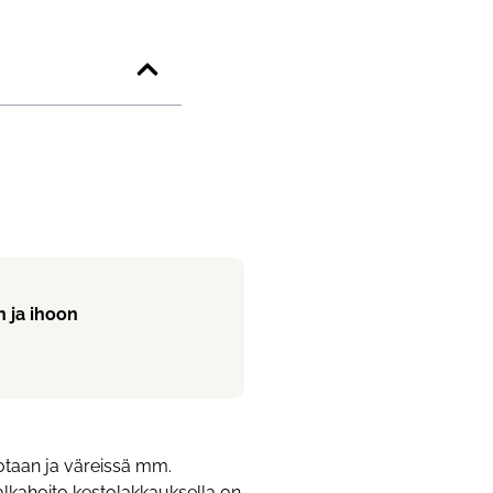
n ja ihoon
iotaan ja väreissä mm.
lkahoito kestolakkauksella on