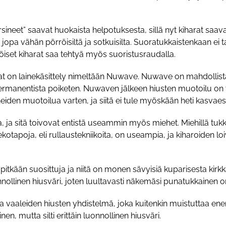
sineet” saavat huokaista helpotuksesta, sillä nyt kiharat saava
jopa vähän pörröisiltä ja sotkuisilta. Suoratukkaistenkaan ei 
köiset kiharat saa tehtyä myös suoristusraudalla.
at on lainekäsittely nimeltään Nuwave. Nuwave on mahdollist
e permanentista poiketen. Nuwaven jälkeen hiusten muotoilu on
eiden muotoilua varten, ja siitä ei tule myöskään heti kasva
, ja sitä toivovat entistä useammin myös miehet. Miehillä tuk
tekotapoja, eli rullaustekniikoita, on useampia, ja kiharoiden
o pitkään suosittuja ja niitä on monen sävyisiä kuparisesta ki
onnollinen hiusväri, joten luultavasti näkemäsi punatukkainen 
a vaaleiden hiusten yhdistelmä, joka kuitenkin muistuttaa 
en, mutta silti erittäin luonnollinen hiusväri.