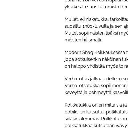
yksi kesän suosituimmista tren
Mullet, eli niskatukka, tarkoit
suosittu 1980-luvulla ja sen aj
Mullet sopii naisten lisäksi m
miesten hiusmalli.
Modern Shag -leikkauksessa tu
jopa sotkuisenkin näköinen tuk
on helppo yhdistää myös toinen
Verho-otsis jatkaa edelleen suo
Verho-otsatukka sopii monenlai
keveyttä ja pehmeyttä kasvoill
Polkkatukkia on eri mittaisia ja
bobiksikin kutsuttu, polkkatukk
siitäkin alemmas. Polkkatukan v
polkkatukkaa kutsutaan wavy bo