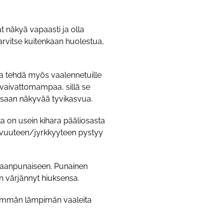
t näkyä vapaasti ja olla
tarvitse kuitenkaan huolestua,
a tehdä myös vaalennetuille
 vaivattomampaa, sillä se
essaan näkyvää tyvikasvua.
ka on usein kihara pääliosasta
 loivuuteen/jyrkkyyteen pystyy
rkkaanpunaiseen. Punainen
on värjännyt hiuksensa.
enemmän lämpimän vaaleita