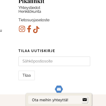
Pikalinkit
Yhteystiedot
Henkilökunta
Tietosuojaseloste
ku
TILAA UUTISKIRJE
Ota meihin yhteyttä!