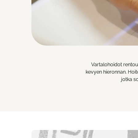
Vartalohoidot rentout
kevyen hieronnan. Hoito
jotka s