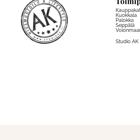
Toimip
Kauppaka
Kuokkala
Palokka
Seppälä
Voionmaa
Studio AK