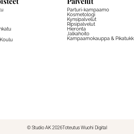
isteet
Palvelut
tu
Parturi-kampaamo
Kosmetologi
Kynsipalvelut
Ripsipalvelut
nkatu
Hieronta
Jalkahoito
Kampaamokauppa & Pikatuk
 Koulu
© Studio AK 2026
Toteutus Wuohi Digital