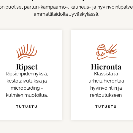
nipuoliset parturi-kampaamo-, kauneus- ja hyvinvointipalve
ammattitaidolla Jyväskylässä.
Hieronta
Kynnet
Klassista ja
Rakennekynsiä ja
urheiluhierontaa
oman kynnen
hyvinvointiin ja
geelausta kynsien
rentoutukseen.
kaunistukseksi.
TUTUSTU
TUTUSTU