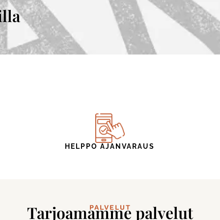
lla
HELPPO AJANVARAUS
Tarjoamamme palvelut
PALVELUT