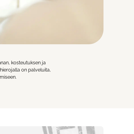
innan, kosteutuksen ja
ierojalla on palveluita,
amiseen.