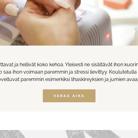
tavat ja hellivät koko kehoa. Yleisesti ne sisältävät ihon kuor
 saa ihon voimaan paremmin ja stressi lievittyy. Koulutetulla h
oveltuvat paremmin esimerkiksi lihaskireyksien ja jumien ava
VARAA AIKA