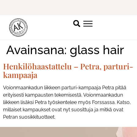
Ilmoittaudu mukaan
ripsienpidennyskoulutukseen.
K
Avainsana:
glass hair
Henkilöhaastattelu – Petra, parturi-
kampaaja
Voionmaankadun liikkeen parturi-kampaaja Petra pitää
erityisesti kampausten tekemisestä. Voionmaankadun
liikkeen lisäksi Petra työskentelee myös Forssassa. Katso,
millaiset kampaukset ovat nyt suosittuja ja mitkä ovat
Petran suosikkituotteet.