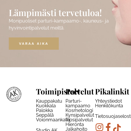
Lämpimästi tervetuloa!
Monipuoliset parturi-kampaamo-, kauneus- ja
hyvinvointipalvelut meiltä.
VARAA AIKA
Toimipisteet
Palvelut
Pikalinkit
Kauppakatu
Parturi-
Yhteystiedot
Kuokkala
kampaamo
Henkilökunta
Palokka
Kosmetologi
Seppälä
Kynsipalvelut
Tietosuojaselos
Voionmaankatu
Ripsipalvelut
Hieronta
Jalkahoito
Studio AK