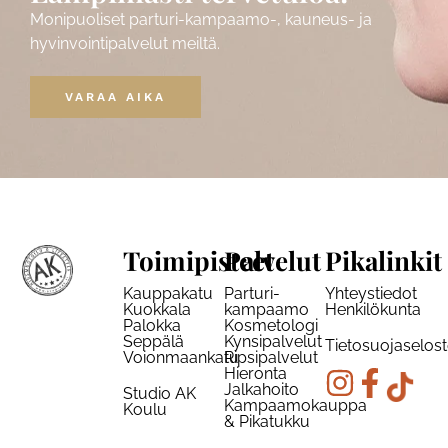
Monipuoliset parturi-kampaamo-, kauneus- ja
hyvinvointipalvelut meiltä.
VARAA AIKA
Toimipisteet
Palvelut
Pikalinkit
Kauppakatu
Parturi-
Yhteystiedot
Kuokkala
kampaamo
Henkilökunta
Palokka
Kosmetologi
Seppälä
Kynsipalvelut
Tietosuojaselos
Voionmaankatu
Ripsipalvelut
Hieronta
Jalkahoito
Studio AK
Kampaamokauppa
Koulu
& Pikatukku