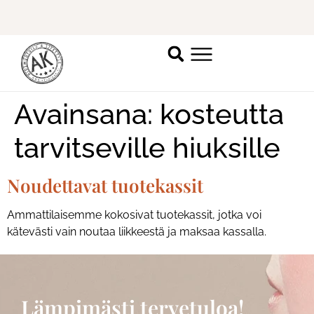
Ilmoittaudu mukaan
ripsienpidennyskoulutukseen.
K
Avainsana:
kosteutta
tarvitseville hiuksille
Noudettavat tuotekassit
Ammattilaisemme kokosivat tuotekassit, jotka voi
kätevästi vain noutaa liikkeestä ja maksaa kassalla.
Lämpimästi tervetuloa!