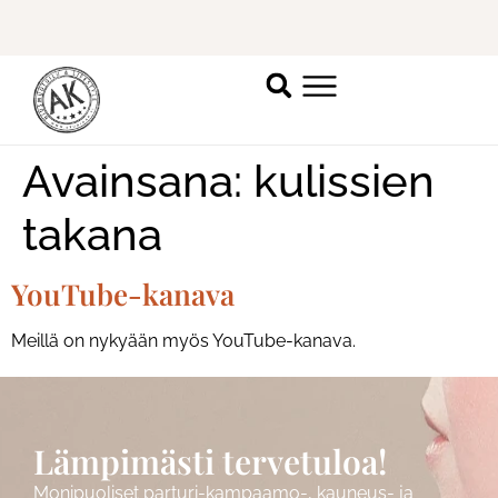
Ilmoittaudu mukaan
ripsienpidennyskoulutukseen.
K
Avainsana:
kulissien
takana
YouTube-kanava
Meillä on nykyään myös YouTube-kanava.
Lämpimästi tervetuloa!
Monipuoliset parturi-kampaamo-, kauneus- ja