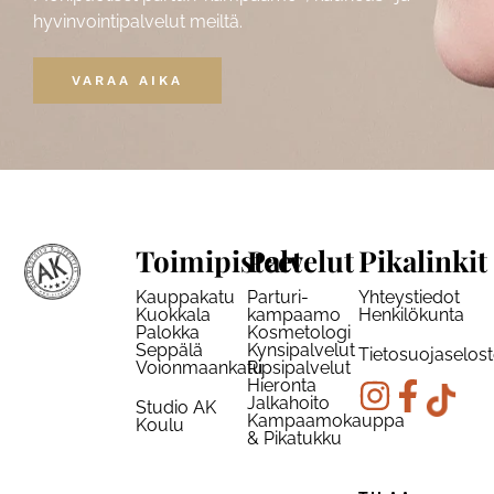
hyvinvointipalvelut meiltä.
VARAA AIKA
Toimipisteet
Palvelut
Pikalinkit
Kauppakatu
Parturi-
Yhteystiedot
Kuokkala
kampaamo
Henkilökunta
Palokka
Kosmetologi
Seppälä
Kynsipalvelut
Tietosuojaselos
Voionmaankatu
Ripsipalvelut
Hieronta
Jalkahoito
Studio AK
Kampaamokauppa
Koulu
& Pikatukku