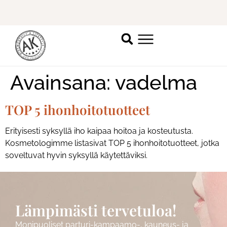
Ilmoittaudu mukaan
ripsienpidennyskoulutukseen.
K
Avainsana:
vadelma
TOP 5 ihonhoitotuotteet
Erityisesti syksyllä iho kaipaa hoitoa ja kosteutusta.
Kosmetologimme listasivat TOP 5 ihonhoitotuotteet, jotka
soveltuvat hyvin syksyllä käytettäviksi.
Lämpimästi tervetuloa!
Monipuoliset parturi-kampaamo-, kauneus- ja