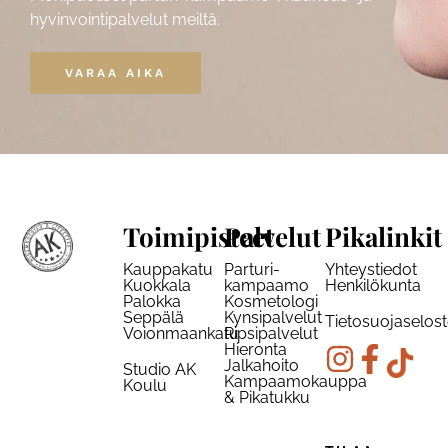
hyvinvointipalvelut meiltä.
VARAA AIKA
Toimipisteet
Palvelut
Pikalinkit
Kauppakatu
Parturi-
Yhteystiedot
Kuokkala
kampaamo
Henkilökunta
Palokka
Kosmetologi
Seppälä
Kynsipalvelut
Tietosuojaselos
Voionmaankatu
Ripsipalvelut
Hieronta
Jalkahoito
Studio AK
Kampaamokauppa
Koulu
& Pikatukku