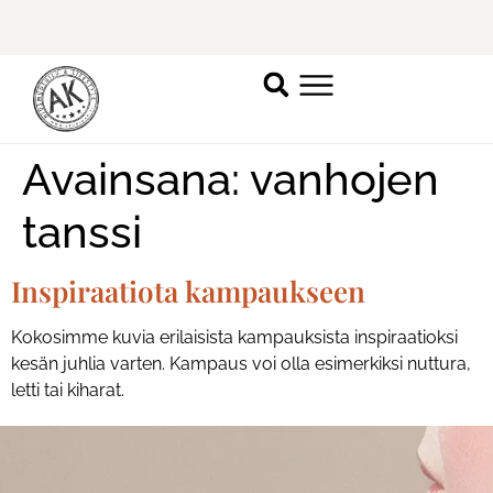
Ilmoittaudu mukaan
ripsienpidennyskoulutukseen.
K
Avainsana:
vanhojen
tanssi
Inspiraatiota kampaukseen
Kokosimme kuvia erilaisista kampauksista inspiraatioksi
kesän juhlia varten. Kampaus voi olla esimerkiksi nuttura,
letti tai kiharat.