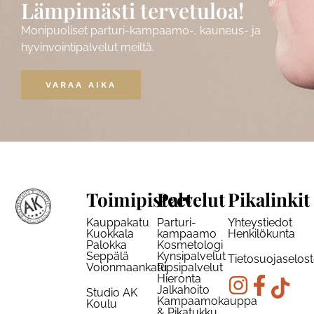
Lämpimästi tervetuloa!
Monipuoliset parturi-kampaamo-, kauneus- ja
hyvinvointipalvelut meiltä.
VARAA AIKA
Toimipisteet
Palvelut
Pikalinkit
Kauppakatu
Parturi-
Yhteystiedot
Kuokkala
kampaamo
Henkilökunta
Palokka
Kosmetologi
Seppälä
Kynsipalvelut
Tietosuojaselos
Voionmaankatu
Ripsipalvelut
Hieronta
Jalkahoito
Studio AK
Kampaamokauppa
Koulu
& Pikatukku