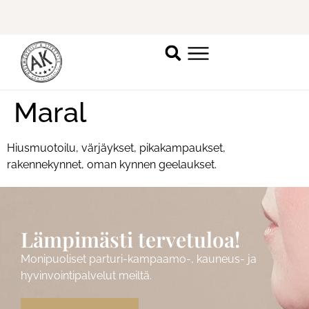
Ilmoittaudu mukaan
ripsienpidennyskoulutukseen.
K
Maral
Hiusmuotoilu, värjäykset, pikakampaukset,
rakennekynnet, oman kynnen geelaukset.
Lämpimästi tervetuloa!
Monipuoliset parturi-kampaamo-, kauneus- ja
hyvinvointipalvelut meiltä.