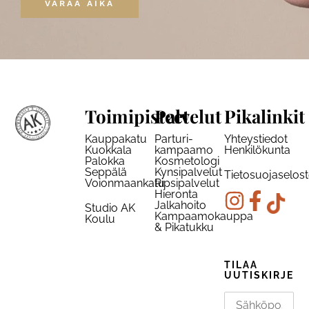
VARAA AIKA
Toimipisteet
Palvelut
Pikalinkit
Kauppakatu
Parturi-
Yhteystiedot
Kuokkala
kampaamo
Henkilökunta
Palokka
Kosmetologi
Seppälä
Kynsipalvelut
Tietosuojaselos
Voionmaankatu
Ripsipalvelut
Hieronta
Jalkahoito
Studio AK
Kampaamokauppa
Koulu
& Pikatukku
TILAA
UUTISKIRJE