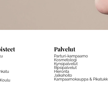
isteet
Palvelut
tu
Parturi-kampaamo
Kosmetologi
Kynsipalvelut
Ripsipalvelut
nkatu
Hieronta
Jalkahoito
Kampaamokauppa & Pikatuk
 Koulu