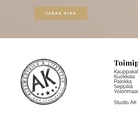
VARAA AIKA
Toimip
Kauppaka
Kuokkala
Palokka
Seppälä
Voionmaa
Studio AK