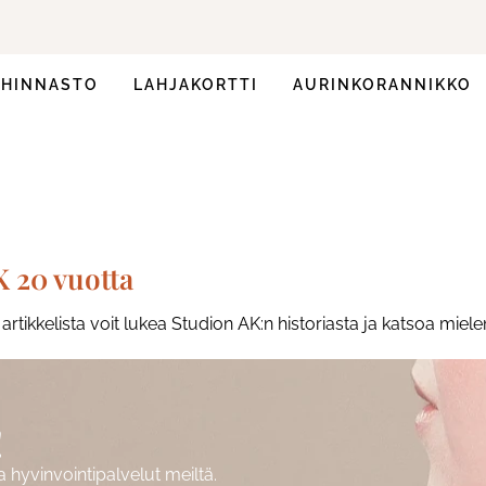
HINNASTO
LAHJAKORTTI
AURINKORANNIKKO
K 20 vuotta
tikkelista voit lukea Studion AK:n historiasta ja katsoa mielen
!
hyvinvointipalvelut meiltä.