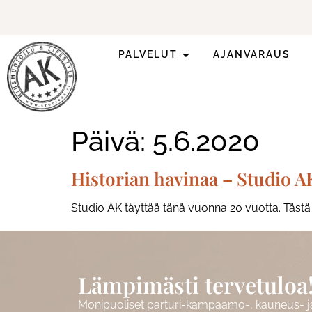
PALVELUT
AJANVARAUS
Kesän trendivinkit!
Katso lisää!
Päivä:
5.6.2020
Historian havinaa – Studio A
Studio AK täyttää tänä vuonna 20 vuotta. Tästä ar
Lämpimästi tervetuloa
Monipuoliset parturi-kampaamo-, kauneus- ja 