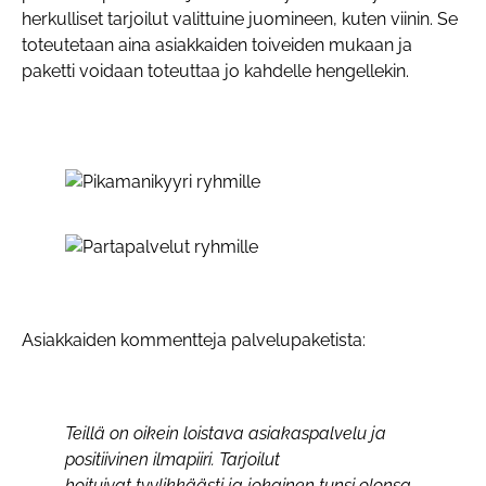
herkulliset tarjoilut valittuine juomineen, kuten viinin. Se
toteutetaan aina asiakkaiden toiveiden mukaan ja
paketti voidaan toteuttaa jo kahdelle hengellekin.
Asiakkaiden kommentteja palvelupaketista:
Teillä on oikein loistava asiakaspalvelu ja
positiivinen ilmapiiri. Tarjoilut
hoituivat tyylikkäästi ja jokainen tunsi olonsa