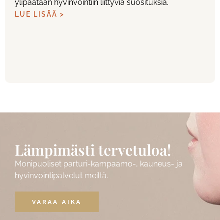
ylipäätään hyvinvointiin liittyviä suosituksia.
LUE LISÄÄ >
Lämpimästi tervetuloa!
Monipuoliset parturi-kampaamo-, kauneus- ja
hyvinvointipalvelut meiltä.
VARAA AIKA