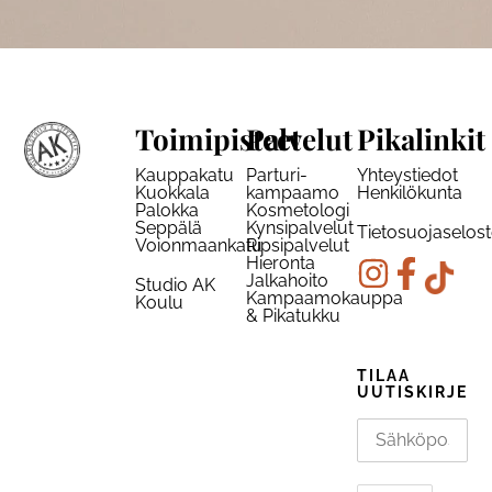
Toimipisteet
Palvelut
Pikalinkit
Kauppakatu
Parturi-
Yhteystiedot
Kuokkala
kampaamo
Henkilökunta
Palokka
Kosmetologi
Seppälä
Kynsipalvelut
Tietosuojaselos
Voionmaankatu
Ripsipalvelut
Hieronta
Jalkahoito
Studio AK
Kampaamokauppa
Koulu
& Pikatukku
TILAA
UUTISKIRJE