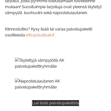
tarjoilut, jotka pyrimme toteuttamaan toiveidenne
mukaan! Suosituimpia tarjoiluja ovat yleensä täytetyt
sämpylät, kuohuviini sekä napostelulautanen.
Kiinnostuitko? Kysy lisää tai varaa palvelupaketti
osoitteesta
info@studioak.fi
Lue lisää palvelupaketista