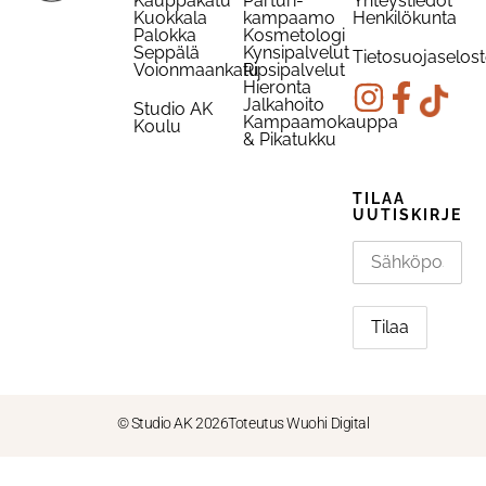
Kauppakatu
Parturi-
Yhteystiedot
Kuokkala
kampaamo
Henkilökunta
Palokka
Kosmetologi
Seppälä
Kynsipalvelut
Tietosuojaselos
Voionmaankatu
Ripsipalvelut
Hieronta
Jalkahoito
Studio AK
Kampaamokauppa
Koulu
& Pikatukku
TILAA
UUTISKIRJE
© Studio AK 2026
Toteutus Wuohi Digital