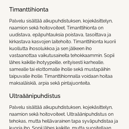
Timanttihionta
Palvelu sisältää alkupuhdistuksen, kojekäsittelyn,
naamion sekä hoitovoiteet. Timanttihionta on
uudistava, epäpuhtauksia poistava, tasoittava ja
kirkastava kasvojen laitehoito. Timanttihionta kuorii
kuollutta ihosolukkoa ja sen jälkeen iho
vastaanottaa vaikutusaineita tehokkaammin. Sopii
lähes kaikille ihotyypeille, erityisesti karhealle,
samealle tai elottomalle iholle sekä mustapäihin
taipuvalle iholle. Timanttihionnalla voidaan hoitaa
maksaläiskiä, arpia sekä pintajuonteita.
Ultraäänipuhdistus
Palvelu sisältää alkupuhdistuksen, kojekäsittelyn,
naamion sekä hoitovoiteet. Ultraäänipuhdistus on
tehokas, mutta hellävarainen tapa syväpuhdistaa ja
kuoria iho. Sopii lähes kaikille, mutta suositellaan