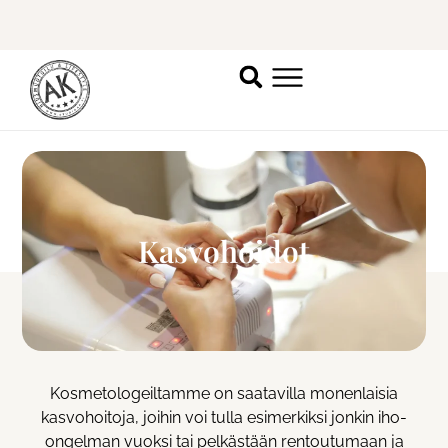
Katso vapaat ajat
täältä
.
Kasvohoidot
Kosmetologeiltamme on saatavilla monenlaisia
kasvohoitoja, joihin voi tulla esimerkiksi jonkin iho-
ongelman vuoksi tai pelkästään rentoutumaan ja