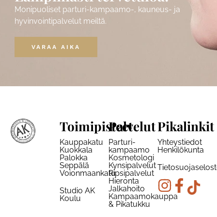
Monipuoliset parturi-kampaamo-, kauneus- ja
hyvinvointipalvelut meiltä.
VARAA AIKA
Toimipisteet
Palvelut
Pikalinkit
Kauppakatu
Parturi-
Yhteystiedot
Kuokkala
kampaamo
Henkilökunta
Palokka
Kosmetologi
Seppälä
Kynsipalvelut
Tietosuojaselos
Voionmaankatu
Ripsipalvelut
Hieronta
Jalkahoito
Studio AK
Kampaamokauppa
Koulu
& Pikatukku