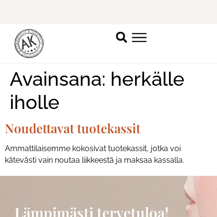
Ilmoittaudu mukaan
ripsienpidennyskoulutukseen.
K
Avainsana:
herkälle
iholle
Noudettavat tuotekassit
Ammattilaisemme kokosivat tuotekassit, jotka voi
kätevästi vain noutaa liikkeestä ja maksaa kassalla.
Lämpimästi tervetuloa!