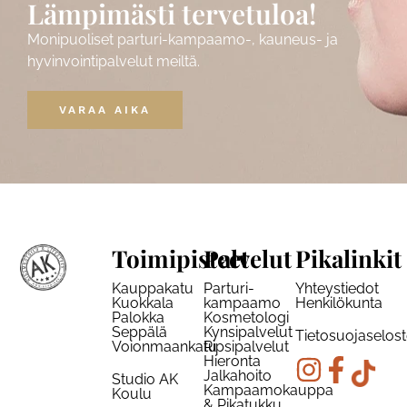
Lämpimästi tervetuloa!
Monipuoliset parturi-kampaamo-, kauneus- ja
hyvinvointipalvelut meiltä.
VARAA AIKA
Toimipisteet
Palvelut
Pikalinkit
Kauppakatu
Parturi-
Yhteystiedot
Kuokkala
kampaamo
Henkilökunta
Palokka
Kosmetologi
Seppälä
Kynsipalvelut
Tietosuojaselos
Voionmaankatu
Ripsipalvelut
Hieronta
Jalkahoito
Studio AK
Kampaamokauppa
Koulu
& Pikatukku