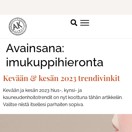
Ilmoittaudu mukaan
ripsienpidennyskoulutukseen.
K
Avainsana:
imukuppihieronta
Kevään & kesän 2023 trendivinkit
Kevään ja kesän 2023 hius-, kynsi- ja
kauneudenhoitotrendit on nyt koottuna tähän artikkeliin.
Valitse niistä itsellesi parhaiten sopiva.