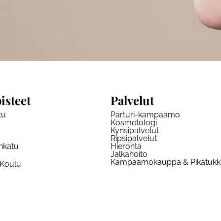
isteet
Palvelut
tu
Parturi-kampaamo
Kosmetologi
Kynsipalvelut
Ripsipalvelut
nkatu
Hieronta
Jalkahoito
Kampaamokauppa & Pikatuk
 Koulu