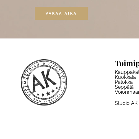
VARAA AIKA
Toimip
Kauppaka
Kuokkala
Palokka
Seppälä
Voionmaa
Studio AK