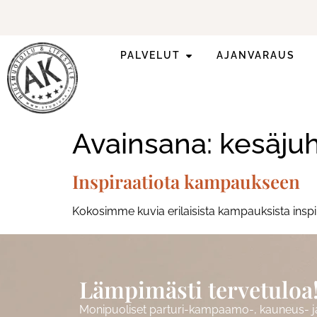
PALVELUT
AJANVARAUS
Ilmoittaudu mukaan
ripsienpidennyskoulutukseen.
Avainsana:
kesäjuh
Inspiraatiota kampaukseen
Kokosimme kuvia erilaisista kampauksista inspiraa
Lämpimästi tervetuloa
Monipuoliset parturi-kampaamo-, kauneus- ja 