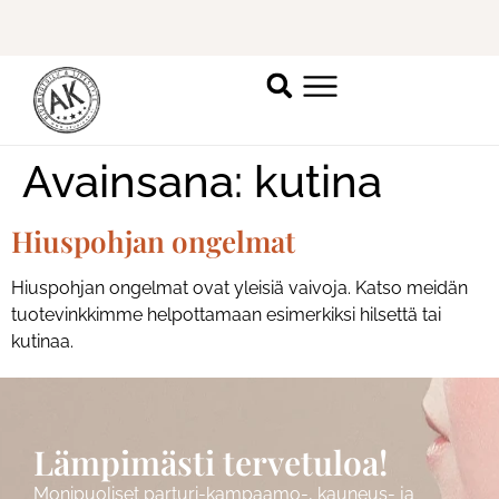
Ilmoittaudu mukaan
ripsienpidennyskoulutukseen.
K
Avainsana:
kutina
Hiuspohjan ongelmat
Hiuspohjan ongelmat ovat yleisiä vaivoja. Katso meidän
tuotevinkkimme helpottamaan esimerkiksi hilsettä tai
kutinaa.
Lämpimästi tervetuloa!
Monipuoliset parturi-kampaamo-, kauneus- ja