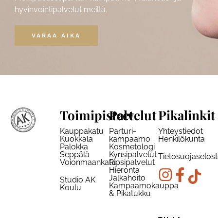
hyvinvointipalvelut meiltä.
VARAA AIKA
Toimipisteet
Palvelut
Pikalinkit
Kauppakatu
Parturi-
Yhteystiedot
Kuokkala
kampaamo
Henkilökunta
Palokka
Kosmetologi
Seppälä
Kynsipalvelut
Tietosuojaselos
Voionmaankatu
Ripsipalvelut
Hieronta
Jalkahoito
Studio AK
Kampaamokauppa
Koulu
& Pikatukku