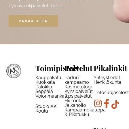
hyvinvointipalvelut meiltä.
VARAA AIKA
Toimipisteet
Palvelut
Pikalinkit
Kauppakatu
Parturi-
Yhteystiedot
Kuokkala
kampaamo
Henkilökunta
Palokka
Kosmetologi
Seppälä
Kynsipalvelut
Tietosuojaselos
Voionmaankatu
Ripsipalvelut
Hieronta
Jalkahoito
Studio AK
Kampaamokauppa
Koulu
& Pikatukku