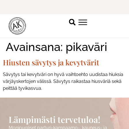
Ilmoittaudu mukaan
ripsienpidennyskoulutukseen.
K
Avainsana:
pikaväri
Hiusten sävytys ja kevytvärit
Sävytys tai kevytväri on hyvä vaihtoehto uudistaa hiuksia
värjäyskertojen välissä. Sävytys raikastaa hiusväriä sekä
peittää tyvikasvua.
Lämpimästi tervetuloa!
Monipuoliset parturi-kampaamo-, kauneus- ja