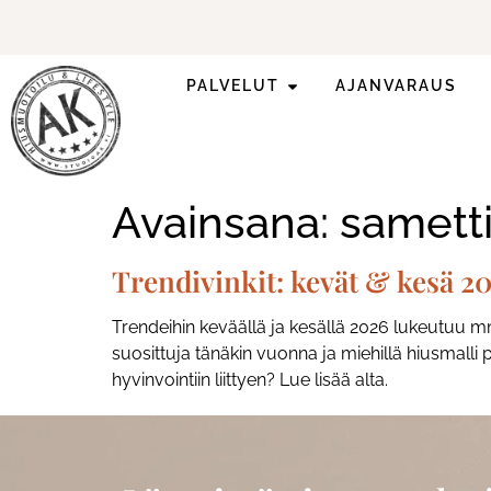
PALVELUT
AJANVARAUS
Kesän trendivinkit!
Katso lisää!
Avainsana:
samett
Trendivinkit: kevät & kesä 2
Trendeihin keväällä ja kesällä 2026 lukeutuu m
suosittuja tänäkin vuonna ja miehillä hiusmall
hyvinvointiin liittyen? Lue lisää alta.