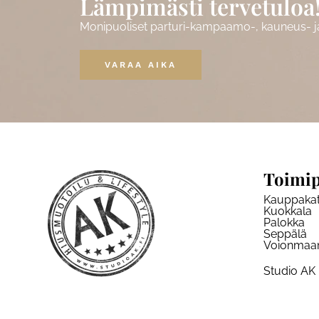
Lämpimästi tervetuloa
Monipuoliset parturi-kampaamo-, kauneus- ja 
VARAA AIKA
Toimip
Kauppaka
Kuokkala
Palokka
Seppälä
Voionmaa
Studio AK