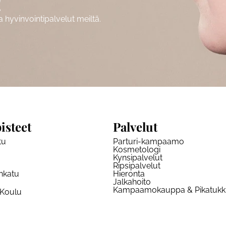
!
hyvinvointipalvelut meiltä.
isteet
Palvelut
tu
Parturi-kampaamo
Kosmetologi
Kynsipalvelut
Ripsipalvelut
nkatu
Hieronta
Jalkahoito
Kampaamokauppa & Pikatuk
 Koulu