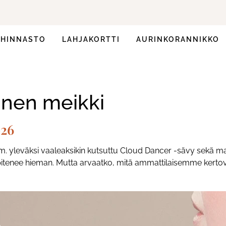
HINNASTO
LAHJAKORTTI
AURINKORANNIKKO
inen meikki
026
m. yleväksi vaaleaksikin kutsuttu Cloud Dancer -sävy sekä ma
i pitenee hieman. Mutta arvaatko, mitä ammattilaisemme kertov