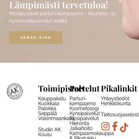
Lämpimästi tervetuloa!
Monipuoliset parturi-kampaamo-, kauneus- ja
hyvinvointipalvelut meiltä.
VARAA AIKA
Toimipisteet
Palvelut
Pikalinkit
Kauppakatu
Parturi-
Yhteystiedot
Kuokkala
kampaamo
Henkilökunta
Palokka
Kosmetologi
Seppälä
Kynsipalvelut
Tietosuojaselos
Voionmaankatu
Ripsipalvelut
Hieronta
Jalkahoito
Studio AK
Kampaamokauppa
Koulu
& Pikatukku