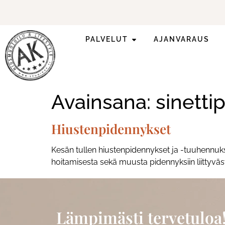
PALVELUT
AJANVARAUS
Ilmoittaudu mukaan
ripsienpidennyskoulutukseen.
Avainsana:
sinetti
Hiustenpidennykset
Kesän tullen hiustenpidennykset ja -tuuhennuks
hoitamisesta sekä muusta pidennyksiin liittyväs
Lämpimästi tervetuloa