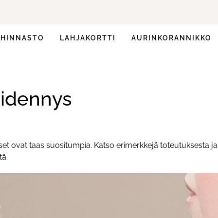
HINNASTO
LAHJAKORTTI
AURINKORANNIKKO
pidennys
et ovat taas suositumpia. Katso erimerkkejä toteutuksesta ja 
tä.
!