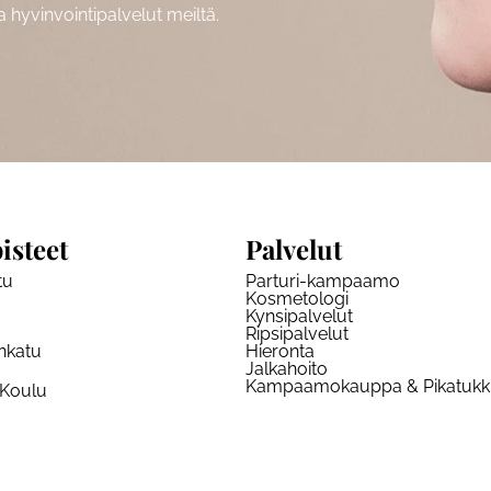
hyvinvointipalvelut meiltä.
isteet
Palvelut
tu
Parturi-kampaamo
Kosmetologi
Kynsipalvelut
Ripsipalvelut
nkatu
Hieronta
Jalkahoito
Kampaamokauppa & Pikatuk
 Koulu