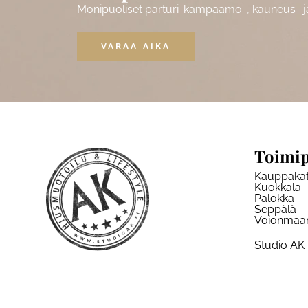
Monipuoliset parturi-kampaamo-, kauneus- ja 
VARAA AIKA
Toimip
Kauppaka
Kuokkala
Palokka
Seppälä
Voionmaa
Studio AK