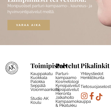
Monipuoliset parturi-kampaamo-, kauneus- ja
hyvinvointipalvelut meiltä.
VARAA AIKA
Toimipisteet
Palvelut
Pikalinkit
Kauppakatu
Parturi-
Yhteystiedot
Kuokkala
kampaamo
Henkilökunta
Palokka
Kosmetologi
Seppälä
Kynsipalvelut
Tietosuojaselos
Voionmaankatu
Ripsipalvelut
Hieronta
Jalkahoito
Studio AK
Kampaamokauppa
Koulu
& Pikatukku