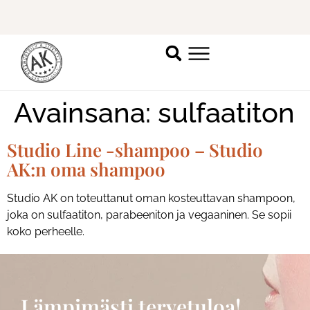
Ilmoittaudu mukaan
ripsienpidennyskoulutukseen.
K
Avainsana:
sulfaatiton
Studio Line -shampoo – Studio
AK:n oma shampoo
Studio AK on toteuttanut oman kosteuttavan shampoon,
joka on sulfaatiton, parabeeniton ja vegaaninen. Se sopii
koko perheelle.
Lämpimästi tervetuloa!