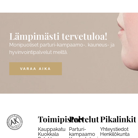
Lämpimästi tervetuloa!
Monipuoliset parturi-kampaamo-, kauneus- ja
hyvinvointipalvelut meiltä.
VARAA AIKA
Toimipisteet
Palvelut
Pikalinkit
Kauppakatu
Parturi-
Yhteystiedot
Kuokkala
kampaamo
Henkilökunta