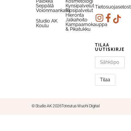
Palokka
Kosmetologi
Seppälä
Kynsipalvelut
Tietosuojaselos
Voionmaankatu
Ripsipalvelut
Hieronta
Jalkahoito
Studio AK
Kampaamokauppa
Koulu
& Pikatukku
TILAA
UUTISKIRJE
© Studio AK 2026
Toteutus Wuohi Digital