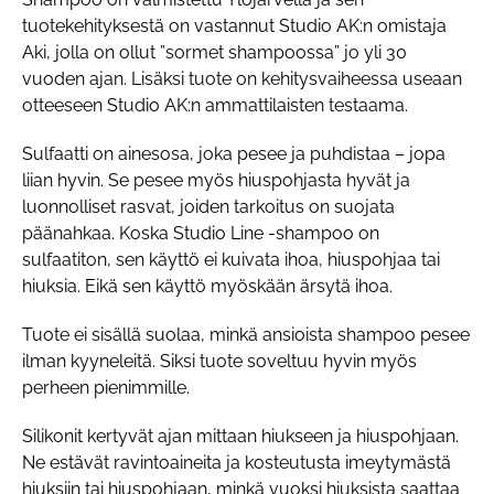
tuotekehityksestä on vastannut Studio AK:n omistaja
Aki, jolla on ollut ”sormet shampoossa” jo yli 30
vuoden ajan. Lisäksi tuote on kehitysvaiheessa useaan
otteeseen Studio AK:n ammattilaisten testaama.
Sulfaatti on ainesosa, joka pesee ja puhdistaa – jopa
liian hyvin. Se pesee myös hiuspohjasta hyvät ja
luonnolliset rasvat, joiden tarkoitus on suojata
päänahkaa. Koska Studio Line -shampoo on
sulfaatiton, sen käyttö ei kuivata ihoa, hiuspohjaa tai
hiuksia. Eikä sen käyttö myöskään ärsytä ihoa.
Tuote ei sisällä suolaa, minkä ansioista shampoo pesee
ilman kyyneleitä. Siksi tuote soveltuu hyvin myös
perheen pienimmille.
Silikonit kertyvät ajan mittaan hiukseen ja hiuspohjaan.
Ne estävät ravintoaineita ja kosteutusta imeytymästä
hiuksiin tai hiuspohjaan, minkä vuoksi hiuksista saattaa