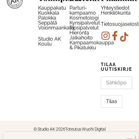
Kauppakatu
Parturi-
Yhteystiedot
Kuokkala
kampaamo
Henkilökunta
Palokka
Kosmetologi
Seppälä
Kynsipalvelut
Tietosuojaselos
Voionmaankatu
Ripsipalvelut
Hieronta
Jalkahoito
Studio AK
Kampaamokauppa
Koulu
& Pikatukku
TILAA
UUTISKIRJE
© Studio AK 2026
Toteutus Wuohi Digital