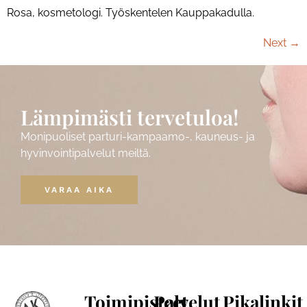
Rosa, kosmetologi. Työskentelen Kauppakadulla.
Next
→
Lämpimästi tervetuloa!
Monipuoliset parturi-kampaamo-, kauneus- ja
hyvinvointipalvelut meiltä.
VARAA AIKA
Toimipisteet
Palvelut
Pikalinkit