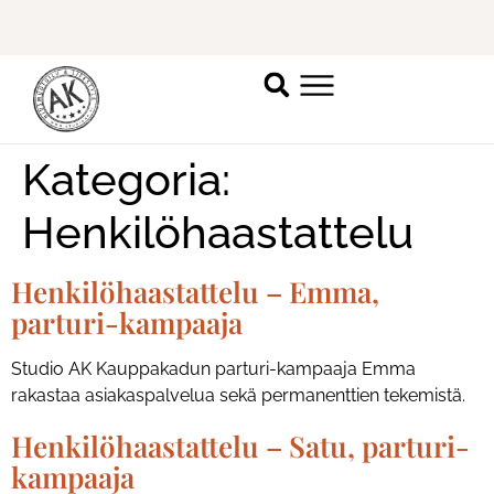
Ilmoittaudu mukaan
ripsienpidennyskoulutukseen.
K
Kategoria:
Henkilöhaastattelu
Henkilöhaastattelu – Emma,
parturi-kampaaja
Studio AK Kauppakadun parturi-kampaaja Emma
rakastaa asiakaspalvelua sekä permanenttien tekemistä.
Henkilöhaastattelu – Satu, parturi-
kampaaja