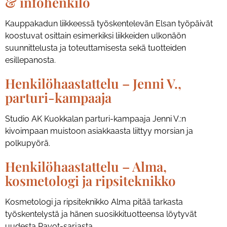
& infohenkilö
Kauppakadun liikkeessä työskentelevän Elsan työpäivät
koostuvat osittain esimerkiksi liikkeiden ulkonäön
suunnittelusta ja toteuttamisesta sekä tuotteiden
esillepanosta.
Henkilöhaastattelu – Jenni V.,
parturi-kampaaja
Studio AK Kuokkalan parturi-kampaaja Jenni V.:n
kivoimpaan muistoon asiakkaasta liittyy morsian ja
polkupyörä.
Henkilöhaastattelu – Alma,
kosmetologi ja ripsiteknikko
Kosmetologi ja ripsiteknikko Alma pitää tarkasta
työskentelystä ja hänen suosikkituotteensa löytyvät
uudesta Payot-sarjasta.