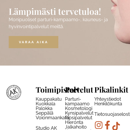
Lämpimästi tervetuloa!
Monipuoliset parturi-kampaamo-, kauneus- ja
hyvinvointipalvelut meiltä.
VARAA AIKA
Toimipisteet
Palvelut
Pikalinkit
Kauppakatu
Parturi-
Yhteystiedot
Kuokkala
kampaamo
Henkilökunta
Palokka
Kosmetologi
Seppälä
Kynsipalvelut
Tietosuojaselos
Voionmaankatu
Ripsipalvelut
Hieronta
Jalkahoito
Studio AK