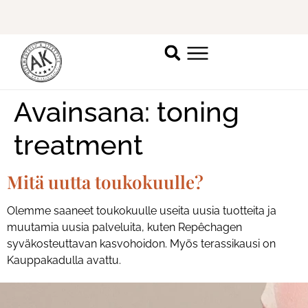
Ilmoittaudu mukaan
ripsienpidennyskoulutukseen.
K
Avainsana:
toning
treatment
Mitä uutta toukokuulle?
Olemme saaneet toukokuulle useita uusia tuotteita ja
muutamia uusia palveluita, kuten Repêchagen
syväkosteuttavan kasvohoidon. Myös terassikausi on
Kauppakadulla avattu.