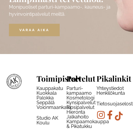
Monipuoliset parturi-kampaamo-, kauneus- ja
hyvinvointipalvelut meiltä.
VARAA AIKA
Toimipisteet
Palvelut
Pikalinkit
Kauppakatu
Parturi-
Yhteystiedot
Kuokkala
kampaamo
Henkilökunta
Palokka
Kosmetologi
Seppälä
Kynsipalvelut
Tietosuojaselos
Voionmaankatu
Ripsipalvelut
Hieronta
Jalkahoito
Studio AK
Kampaamokauppa
Koulu
& Pikatukku