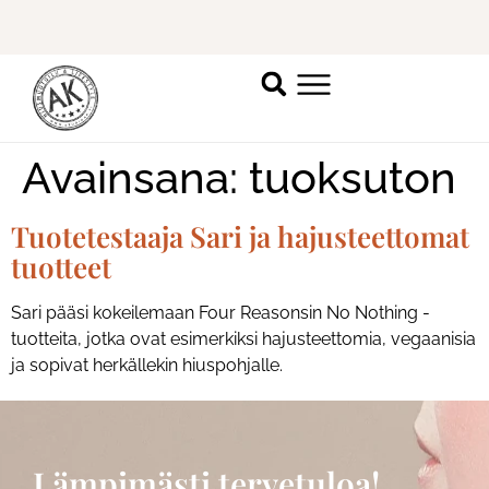
Ilmoittaudu mukaan
ripsienpidennyskoulutukseen.
K
Avainsana:
tuoksuton
Tuotetestaaja Sari ja hajusteettomat
tuotteet
Sari pääsi kokeilemaan Four Reasonsin No Nothing -
tuotteita, jotka ovat esimerkiksi hajusteettomia, vegaanisia
ja sopivat herkällekin hiuspohjalle.
Lämpimästi tervetuloa!