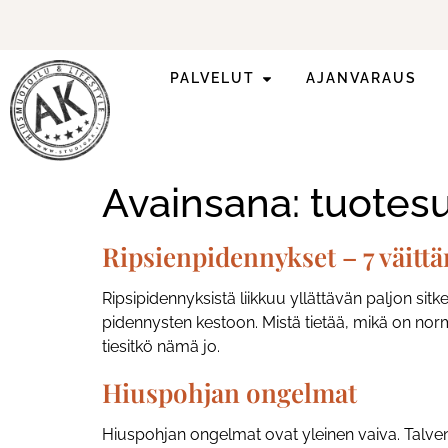
PALVELUT
AJANVARAUS
Ilmoittaudu mukaan
ripsienpidennyskoulutukseen.
Avainsana:
tuotesu
Ripsienpidennykset – 7 väitt
Ripsipidennyksistä liikkuu yllättävän paljon sitk
pidennysten kestoon. Mistä tietää, mikä on norm
tiesitkö nämä jo.
Hiuspohjan ongelmat
Hiuspohjan ongelmat ovat yleinen vaiva. Talven