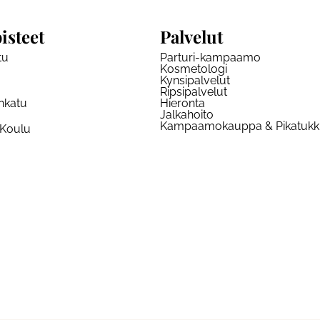
isteet
Palvelut
tu
Parturi-kampaamo
Kosmetologi
Kynsipalvelut
Ripsipalvelut
nkatu
Hieronta
Jalkahoito
Kampaamokauppa & Pikatuk
 Koulu