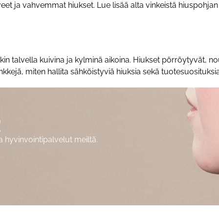
et ja vahvemmat hiukset. Lue lisää alta vinkeistä hiuspohjan 
in talvella kuivina ja kylminä aikoina. Hiukset pörröytyvät, nou
inkkejä, miten hallita sähköistyviä hiuksia sekä tuotesuosituk
!
hyvinvointipalvelut meiltä.