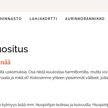
HINNASTO
LAHJAKORTTI
AURINKORANNIKKO
ositus
ämää
eitä uskomuksia. Osa niistä kuulostaa harmittomilta, mutta voi 
aalia ja mikä ei? Kokosimme yhteen yleisimmät väitteet, joita
 kylmyys lisää mm. hiuspohjan kutinaa ja kuivuutta. Hiuspohja