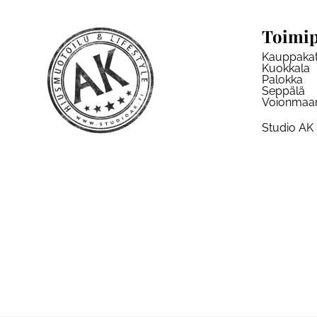
Toimip
Kauppaka
Kuokkala
Palokka
Seppälä
Voionmaa
Studio AK