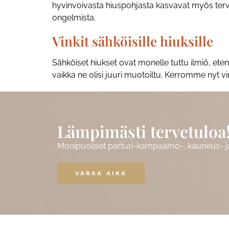
hyvinvoivasta hiuspohjasta kasvavat myös terve
ongelmista.
Vinkit sähköisille hiuksille
Sähköiset hiukset ovat monelle tuttu ilmiö, etenk
vaikka ne olisi juuri muotoiltu. Kerromme nyt v
Lämpimästi tervetuloa
Monipuoliset parturi-kampaamo-, kauneus- ja 
VARAA AIKA