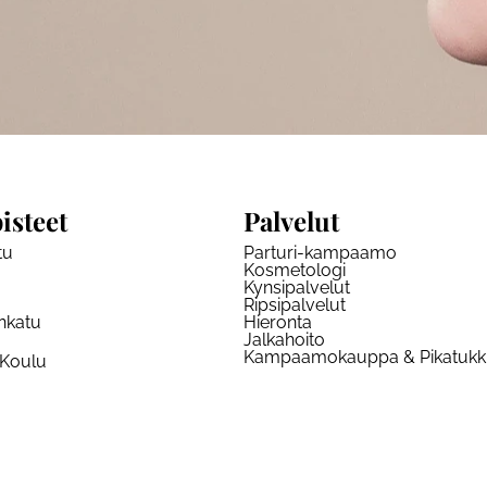
isteet
Palvelut
tu
Parturi-kampaamo
Kosmetologi
Kynsipalvelut
Ripsipalvelut
nkatu
Hieronta
Jalkahoito
Kampaamokauppa & Pikatuk
 Koulu