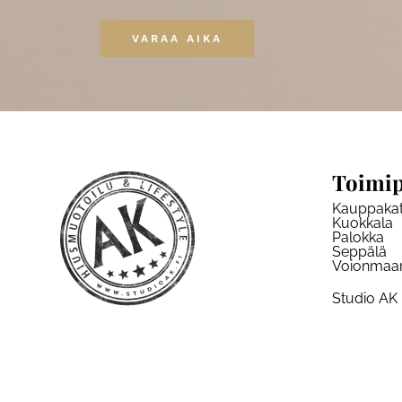
VARAA AIKA
Toimip
Kauppaka
Kuokkala
Palokka
Seppälä
Voionmaa
Studio AK