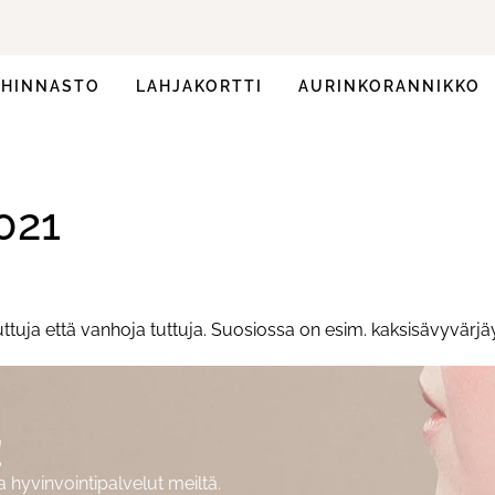
HINNASTO
LAHJAKORTTI
AURINKORANNIKKO
021
ttuja että vanhoja tuttuja. Suosiossa on esim. kaksisävyvärjäy
!
hyvinvointipalvelut meiltä.