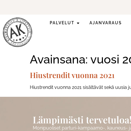
PALVELUT
AJANVARAUS
Ilmoittaudu mukaan
ripsienpidennyskoulutukseen.
Avainsana:
vuosi 2
Hiustrendit vuonna 2021
Hiustrendit vuonna 2021 sisältävät sekä uusia ju
Lämpimästi tervetuloa
Monipuoliset parturi-kampaamo-, kauneus- ja 