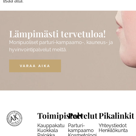
lisää alta.
Lämpimästi tervetuloa!
Monipuoliset parturi-kampaamo-, kauneus- ja
hyvinvointipalvelut meiltä.
VARAA AIKA
Toimipisteet
Palvelut
Pikalinkit
Kauppakatu
Parturi-
Yhteystiedot
Kuokkala
kampaamo
Henkilökunta
Palokka
Kosmetologi