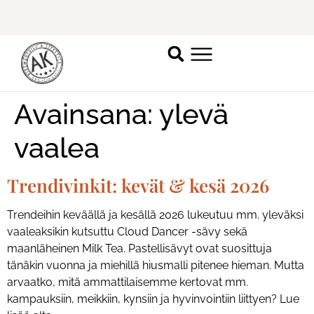
Ilmoittaudu mukaan
ripsienpidennyskoulutukseen.
K
Avainsana:
ylevä
vaalea
Trendivinkit: kevät & kesä 2026
Trendeihin keväällä ja kesällä 2026 lukeutuu mm. yleväksi
vaaleaksikin kutsuttu Cloud Dancer -sävy sekä
maanläheinen Milk Tea. Pastellisävyt ovat suosittuja
tänäkin vuonna ja miehillä hiusmalli pitenee hieman. Mutta
arvaatko, mitä ammattilaisemme kertovat mm.
kampauksiin, meikkiin, kynsiin ja hyvinvointiin liittyen? Lue