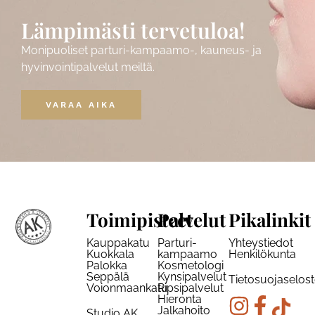
Lämpimästi tervetuloa!
Monipuoliset parturi-kampaamo-, kauneus- ja
hyvinvointipalvelut meiltä.
VARAA AIKA
Toimipisteet
Palvelut
Pikalinkit
Kauppakatu
Parturi-
Yhteystiedot
Kuokkala
kampaamo
Henkilökunta
Palokka
Kosmetologi
Seppälä
Kynsipalvelut
Tietosuojaselos
Voionmaankatu
Ripsipalvelut
Hieronta
Jalkahoito
Studio AK