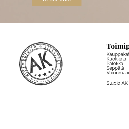
Toimip
Kauppaka
Kuokkala
Palokka
Seppälä
Voionmaa
Studio AK