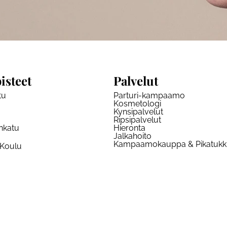
isteet
Palvelut
tu
Parturi-kampaamo
Kosmetologi
Kynsipalvelut
Ripsipalvelut
nkatu
Hieronta
Jalkahoito
Kampaamokauppa & Pikatuk
 Koulu