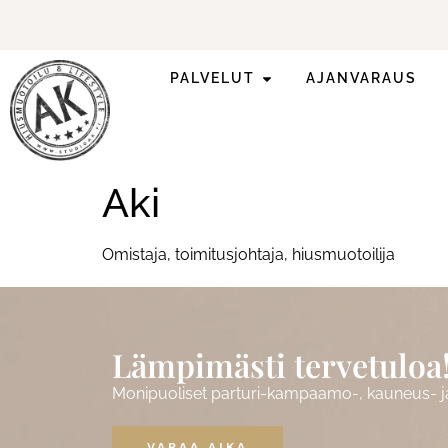
PALVELUT
AJANVARAUS
Katso vapaat
ajat
täältä
.
Aki
Omistaja, toimitusjohtaja, hiusmuotoilija
Lämpimästi tervetuloa
Monipuoliset parturi-kampaamo-, kauneus- ja 
VARAA AIKA