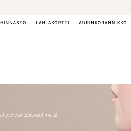
HINNASTO
LAHJAKORTTI
AURINKORANNIKKO
!
hyvinvointipalvelut meiltä.