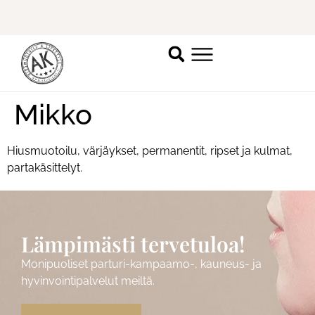
Ilmoittaudu mukaan
ripsienpidennyskoulutukseen.
K
Mikko
Hiusmuotoilu, värjäykset, permanentit, ripset ja kulmat,
partakäsittelyt.
Lämpimästi tervetuloa!
Monipuoliset parturi-kampaamo-, kauneus- ja
hyvinvointipalvelut meiltä.