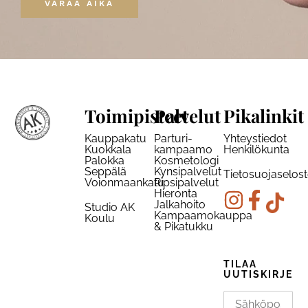
VARAA AIKA
Toimipisteet
Palvelut
Pikalinkit
Kauppakatu
Parturi-
Yhteystiedot
Kuokkala
kampaamo
Henkilökunta
Palokka
Kosmetologi
Seppälä
Kynsipalvelut
Tietosuojaselos
Voionmaankatu
Ripsipalvelut
Hieronta
Jalkahoito
Studio AK
Kampaamokauppa
Koulu
& Pikatukku
TILAA
UUTISKIRJE