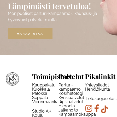
Lämpimästi tervetuloa!
Monipuoliset parturi-kampaamo-, kauneus- ja
hyvinvointipalvelut meiltä.
VARAA AIKA
Toimipisteet
Palvelut
Pikalinkit
Kauppakatu
Parturi-
Yhteystiedot
Kuokkala
kampaamo
Henkilökunta
Palokka
Kosmetologi
Seppälä
Kynsipalvelut
Tietosuojaselos
Voionmaankatu
Ripsipalvelut
Hieronta
Jalkahoito
Studio AK
Kampaamokauppa
Koulu