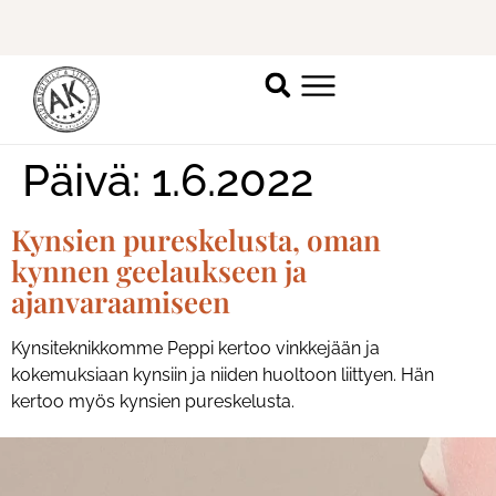
Ilmoittaudu mukaan
ripsienpidennyskoulutukseen.
K
Päivä:
1.6.2022
Kynsien pureskelusta, oman
kynnen geelaukseen ja
ajanvaraamiseen
Kynsiteknikkomme Peppi kertoo vinkkejään ja
kokemuksiaan kynsiin ja niiden huoltoon liittyen. Hän
kertoo myös kynsien pureskelusta.