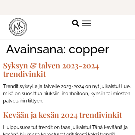
Ilmoittaudu mukaan
ripsienpidennyskoulutukseen.
K
Avainsana:
copper
Syksyn & talven 2023-2024
trendivinkit
Trendit syksylle ja talvelle 2023-2024 on nyt julkaistu! Lue,
mikä on suosittua hiuksiin, ihonhoitoon, kynsiin tai miesten
palveluihin liittyen.
Kevään ja kesän 2024 trendivinkit
Huippusuositut trendit on taas julkaistu! Tänä keväänä ja
kesänä hiuksissa korostuvat erityisesti kaksi trendiä –