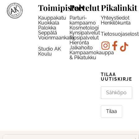
Toimipisteet
Palvelut
Pikalinkit
Kauppakatu
Parturi-
Yhteystiedot
Kuokkala
kampaamo
Henkilökunta
Palokka
Kosmetologi
Seppälä
Kynsipalvelut
Tietosuojaselos
Voionmaankatu
Ripsipalvelut
Hieronta
Jalkahoito
Studio AK
Kampaamokauppa
Koulu
& Pikatukku
TILAA
UUTISKIRJE
© Studio AK 2026
Toteutus Wuohi Digital