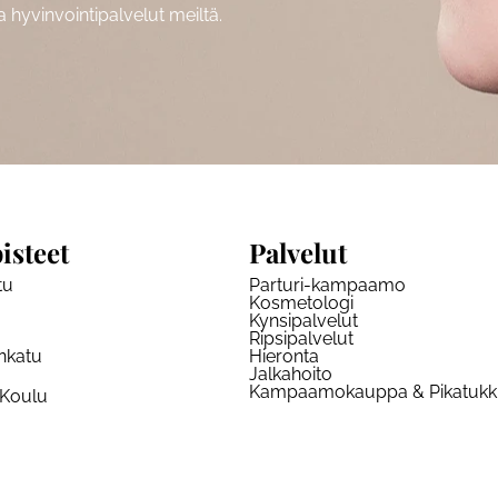
hyvinvointipalvelut meiltä.
isteet
Palvelut
tu
Parturi-kampaamo
Kosmetologi
Kynsipalvelut
Ripsipalvelut
nkatu
Hieronta
Jalkahoito
Kampaamokauppa & Pikatuk
 Koulu