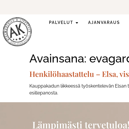
PALVELUT
AJANVARAUS
Kesän trendivinkit!
Katso lisää!
Avainsana:
evagar
Henkilöhaastattelu – Elsa, vi
Kauppakadun liikkeessä työskentelevän Elsan työ
esillepanosta.
Lämpimästi tervetuloa