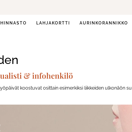
HINNASTO
LAHJAKORTTI
AURINKORANNIKKO
den
sualisti & infohenkilö
päivät koostuvat osittain esimerkiksi liikkeiden ulkonäön suu
!