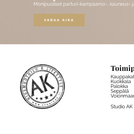
Monipuoliset parturi-kampaamo-, kauneus- ja 
VARAA AIKA
Toimip
Kauppaka
Kuokkala
Palokka
Seppälä
Voionmaa
Studio AK