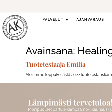
PALVELUT
AJANVARAUS
Kesän trendivinkit!
Katso lisää!
Avainsana:
Healin
Tuotetestaaja Emilia
Aloitimme loppukesästä 2022 tuotetestauskampanj
Lämpimästi tervetuloa
Monipuoliset parturi-kampaamo-, kauneus- ja 