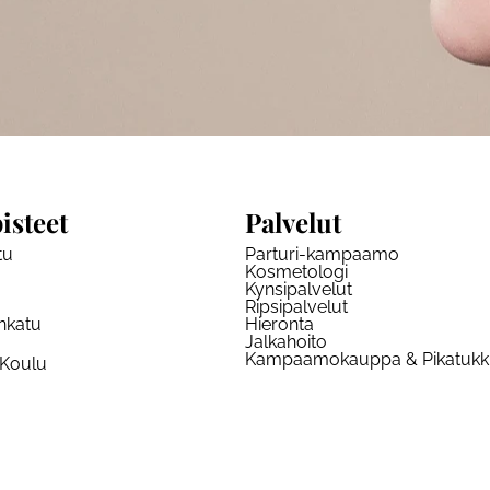
isteet
Palvelut
tu
Parturi-kampaamo
Kosmetologi
Kynsipalvelut
Ripsipalvelut
nkatu
Hieronta
Jalkahoito
Kampaamokauppa & Pikatuk
 Koulu