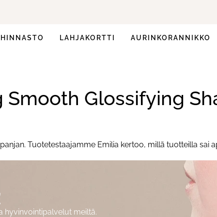
HINNASTO
LAHJAKORTTI
AURINKORANNIKKO
g Smooth Glossifying S
an. Tuotetestaajamme Emilia kertoo, millä tuotteilla sai apua 
!
hyvinvointipalvelut meiltä.