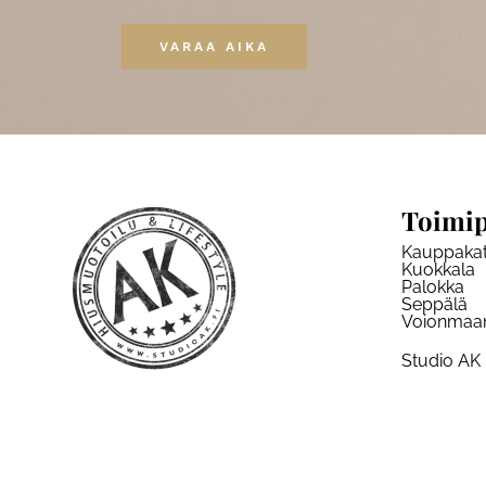
VARAA AIKA
Toimip
Kauppaka
Kuokkala
Palokka
Seppälä
Voionmaa
Studio AK