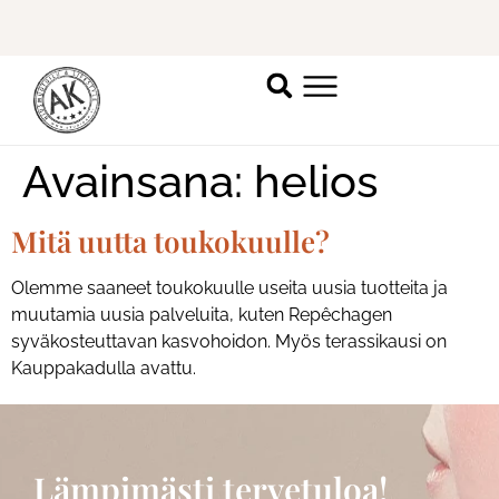
Ilmoittaudu mukaan
ripsienpidennyskoulutukseen.
K
Avainsana:
helios
Mitä uutta toukokuulle?
Olemme saaneet toukokuulle useita uusia tuotteita ja
muutamia uusia palveluita, kuten Repêchagen
syväkosteuttavan kasvohoidon. Myös terassikausi on
Kauppakadulla avattu.
Lämpimästi tervetuloa!