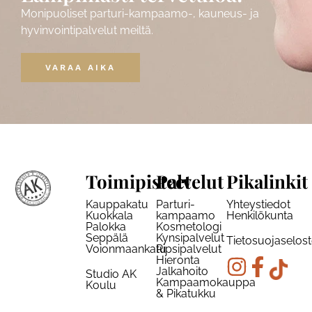
Monipuoliset parturi-kampaamo-, kauneus- ja
hyvinvointipalvelut meiltä.
VARAA AIKA
Toimipisteet
Palvelut
Pikalinkit
Kauppakatu
Parturi-
Yhteystiedot
Kuokkala
kampaamo
Henkilökunta
Palokka
Kosmetologi
Seppälä
Kynsipalvelut
Tietosuojaselos
Voionmaankatu
Ripsipalvelut
Hieronta
Jalkahoito
Studio AK
Kampaamokauppa
Koulu
& Pikatukku