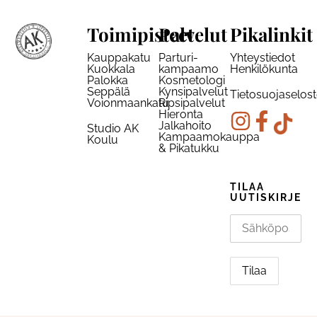
Toimipisteet
Palvelut
Pikalinkit
Kauppakatu
Parturi-
Yhteystiedot
Kuokkala
kampaamo
Henkilökunta
Palokka
Kosmetologi
Seppälä
Kynsipalvelut
Tietosuojaselos
Voionmaankatu
Ripsipalvelut
Hieronta
Jalkahoito
Studio AK
Kampaamokauppa
Koulu
& Pikatukku
TILAA
UUTISKIRJE