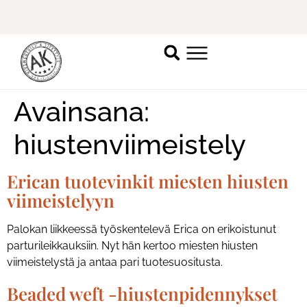
Ilmoittaudu mukaan
ripsienpidennyskoulutukseen.
K
Avainsana:
hiustenviimeistely
Erican tuotevinkit miesten hiusten
viimeistelyyn
Palokan liikkeessä työskentelevä Erica on erikoistunut
parturileikkauksiin. Nyt hän kertoo miesten hiusten
viimeistelystä ja antaa pari tuotesuositusta.
Beaded weft -hiustenpidennykset