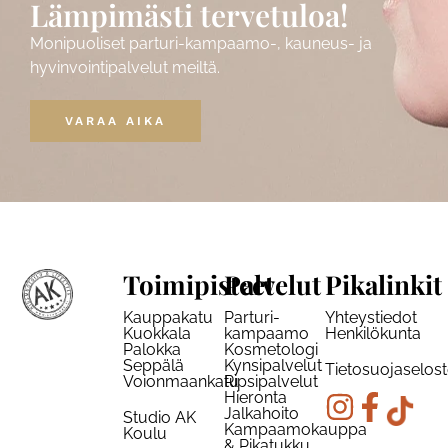
Lämpimästi tervetuloa!
Monipuoliset parturi-kampaamo-, kauneus- ja
hyvinvointipalvelut meiltä.
VARAA AIKA
Toimipisteet
Palvelut
Pikalinkit
Kauppakatu
Parturi-
Yhteystiedot
Kuokkala
kampaamo
Henkilökunta
Palokka
Kosmetologi
Seppälä
Kynsipalvelut
Tietosuojaselos
Voionmaankatu
Ripsipalvelut
Hieronta
Jalkahoito
Studio AK
Kampaamokauppa
Koulu
& Pikatukku