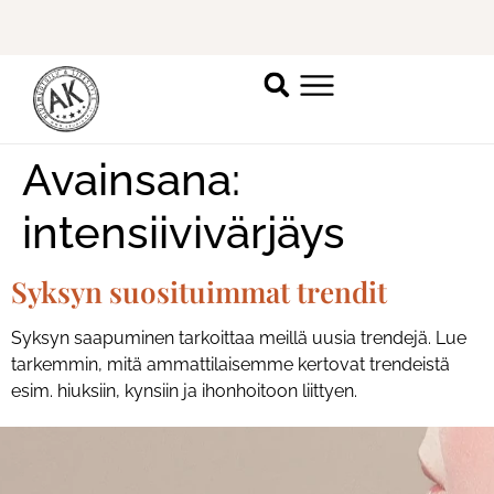
Ilmoittaudu mukaan
ripsienpidennyskoulutukseen.
K
Avainsana:
intensiivivärjäys
Syksyn suosituimmat trendit
Syksyn saapuminen tarkoittaa meillä uusia trendejä. Lue
tarkemmin, mitä ammattilaisemme kertovat trendeistä
esim. hiuksiin, kynsiin ja ihonhoitoon liittyen.