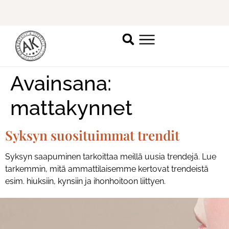
Ilmoittaudu mukaan
ripsienpidennyskoulutukseen.
K
Avainsana:
mattakynnet
Syksyn suosituimmat trendit
Syksyn saapuminen tarkoittaa meillä uusia trendejä. Lue
tarkemmin, mitä ammattilaisemme kertovat trendeistä
esim. hiuksiin, kynsiin ja ihonhoitoon liittyen.