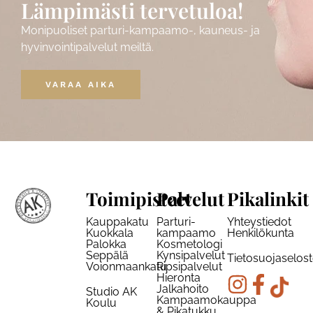
Lämpimästi tervetuloa!
Monipuoliset parturi-kampaamo-, kauneus- ja
hyvinvointipalvelut meiltä.
VARAA AIKA
Toimipisteet
Palvelut
Pikalinkit
Kauppakatu
Parturi-
Yhteystiedot
Kuokkala
kampaamo
Henkilökunta
Palokka
Kosmetologi
Seppälä
Kynsipalvelut
Tietosuojaselos
Voionmaankatu
Ripsipalvelut
Hieronta
Jalkahoito
Studio AK
Kampaamokauppa
Koulu
& Pikatukku