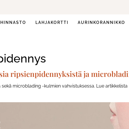
HINNASTO
LAHJAKORTTI
AURINKORANNIKKO
npidennys
a ripsienpidennyksistä ja microbladi
 sekä microblading -kulmien vahvistuksessa. Lue artikkelist
!