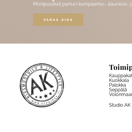
Monipuoliset parturi-kampaamo-, kauneus- ja 
VARAA AIKA
Toimip
Kauppaka
Kuokkala
Palokka
Seppälä
Voionmaa
Studio AK