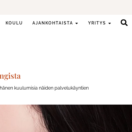
KOULU
AJANKOHTAISTA
YRITYS
ngista
a hänen kuulumisia näiden palvelukäyntien