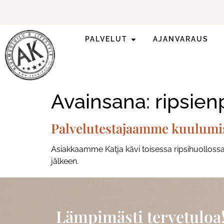
PALVELUT
AJANVARAUS
Ilmoittaudu mukaan
ripsienpidennyskoulutukseen.
Avainsana:
ripsie
Palvelutestajaamme kuulumisi
Asiakkaamme Katja kävi toisessa ripsihuollossa
jälkeen.
Lämpimästi tervetuloa