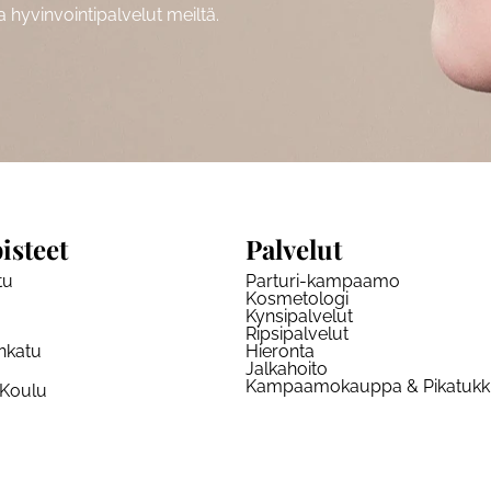
hyvinvointipalvelut meiltä.
isteet
Palvelut
tu
Parturi-kampaamo
Kosmetologi
Kynsipalvelut
Ripsipalvelut
nkatu
Hieronta
Jalkahoito
Kampaamokauppa & Pikatuk
 Koulu