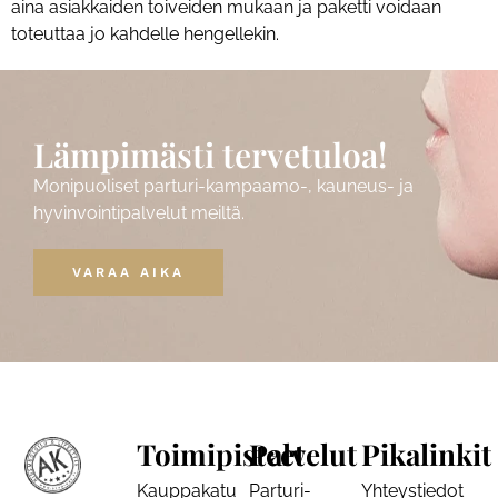
aina asiakkaiden toiveiden mukaan ja paketti voidaan
toteuttaa jo kahdelle hengellekin.
Lämpimästi tervetuloa!
Monipuoliset parturi-kampaamo-, kauneus- ja
hyvinvointipalvelut meiltä.
VARAA AIKA
Toimipisteet
Palvelut
Pikalinkit
Kauppakatu
Parturi-
Yhteystiedot