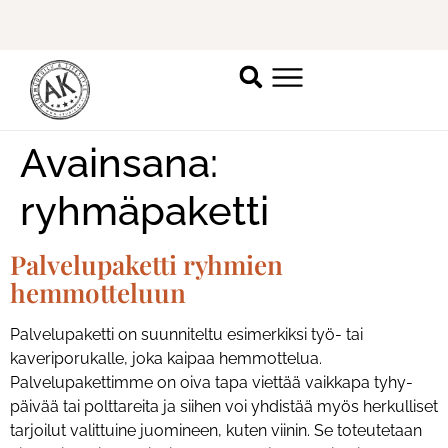
Ilmoittaudu mukaan
ripsienpidennyskoulutukseen.
K
Avainsana:
ryhmäpaketti
Palvelupaketti ryhmien
hemmotteluun
Palvelupaketti on suunniteltu esimerkiksi työ- tai
kaveriporukalle, joka kaipaa hemmottelua.
Palvelupakettimme on oiva tapa viettää vaikkapa tyhy-
päivää tai polttareita ja siihen voi yhdistää myös herkulliset
tarjoilut valittuine juomineen, kuten viinin. Se toteutetaan