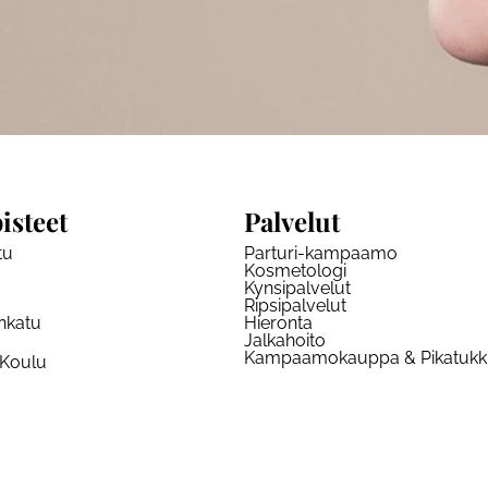
isteet
Palvelut
tu
Parturi-kampaamo
Kosmetologi
Kynsipalvelut
Ripsipalvelut
nkatu
Hieronta
Jalkahoito
Kampaamokauppa & Pikatuk
 Koulu