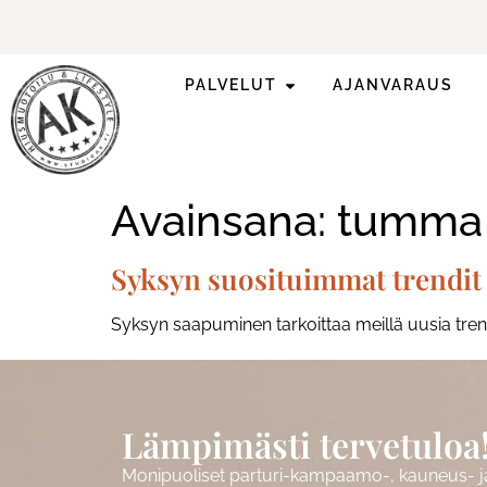
PALVELUT
AJANVARAUS
Katso vapaat
ajat
täältä
.
Avainsana:
tumma 
Syksyn suosituimmat trendit
Syksyn saapuminen tarkoittaa meillä uusia trend
Lämpimästi tervetuloa
Monipuoliset parturi-kampaamo-, kauneus- ja 