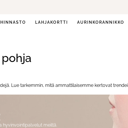
HINNASTO
LAHJAKORTTI
AURINKORANNIKKO
pohja
ejä. Lue tarkemmin, mitä ammattilaisemme kertovat trendeistä e
!
hyvinvointipalvelut meiltä.