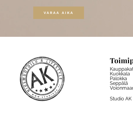
VARAA AIKA
Toimip
Kauppaka
Kuokkala
Palokka
Seppälä
Voionmaa
Studio AK