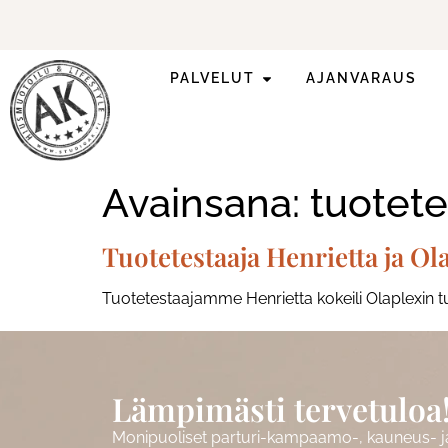
PALVELUT
AJANVARAUS
Ilmoittaudu mukaan
ripsienpidennyskoulutukseen.
Avainsana:
tuotet
Tuotetestaaja Henrietta ja Ol
Tuotetestaajamme Henrietta kokeili Olaplexin t
Lämpimästi tervetuloa
Monipuoliset parturi-kampaamo-, kauneus- ja 