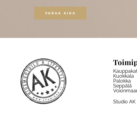
VARAA AIKA
Toimip
Kauppaka
Kuokkala
Palokka
Seppälä
Voionmaa
Studio AK