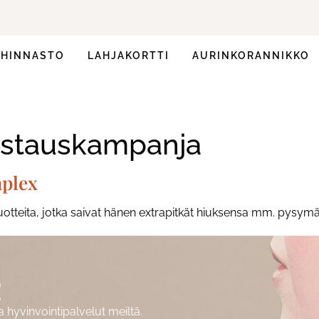
HINNASTO
LAHJAKORTTI
AURINKORANNIKKO
estauskampanja
aplex
uotteita, jotka saivat hänen extrapitkät hiuksensa mm. pysym
!
hyvinvointipalvelut meiltä.