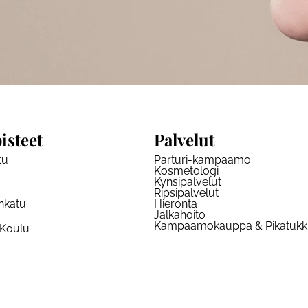
isteet
Palvelut
tu
Parturi-kampaamo
Kosmetologi
Kynsipalvelut
Ripsipalvelut
nkatu
Hieronta
Jalkahoito
Kampaamokauppa & Pikatuk
 Koulu