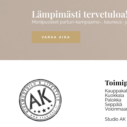
Lämpimästi tervetuloa
Monipuoliset parturi-kampaamo-, kauneus- ja 
VARAA AIKA
Toimip
Kauppaka
Kuokkala
Palokka
Seppälä
Voionmaa
Studio AK