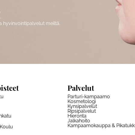
!
hyvinvointipalvelut meiltä.
isteet
Palvelut
tu
Parturi-kampaamo
Kosmetologi
Kynsipalvelut
Ripsipalvelut
nkatu
Hieronta
Jalkahoito
Kampaamokauppa & Pikatuk
 Koulu