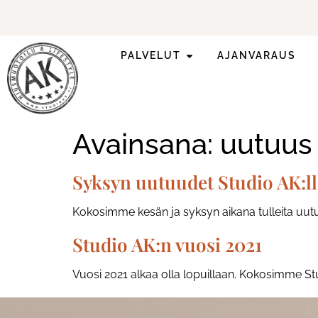
PALVELUT
AJANVARAUS
Ilmoittaudu mukaan
ripsienpidennyskoulutukseen.
Avainsana:
uutuus
Syksyn uutuudet Studio AK:ll
Kokosimme kesän ja syksyn aikana tulleita uutu
Studio AK:n vuosi 2021
Vuosi 2021 alkaa olla lopuillaan. Kokosimme S