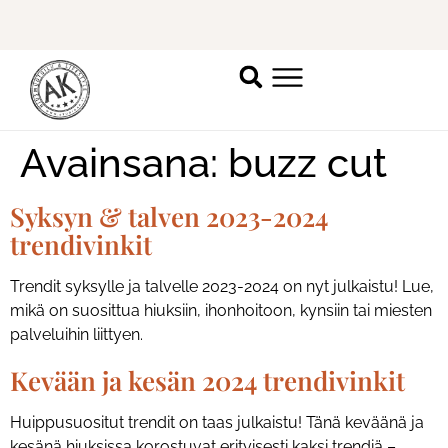
Ilmoittaudu mukaan
ripsienpidennyskoulutukseen.
K
Avainsana:
buzz cut
Syksyn & talven 2023-2024
trendivinkit
Trendit syksylle ja talvelle 2023-2024 on nyt julkaistu! Lue,
mikä on suosittua hiuksiin, ihonhoitoon, kynsiin tai miesten
palveluihin liittyen.
Kevään ja kesän 2024 trendivinkit
Huippusuositut trendit on taas julkaistu! Tänä keväänä ja
kesänä hiuksissa korostuvat erityisesti kaksi trendiä –