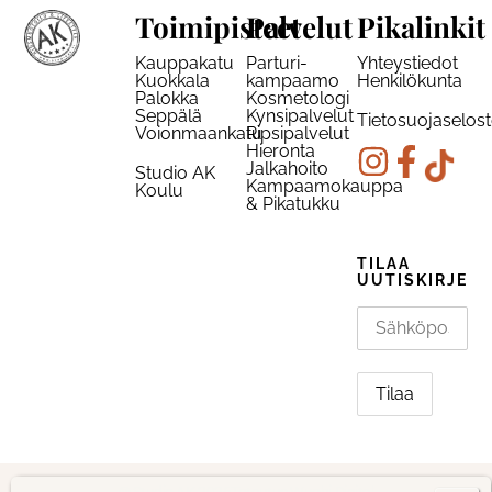
Toimipisteet
Palvelut
Pikalinkit
Kauppakatu
Parturi-
Yhteystiedot
Kuokkala
kampaamo
Henkilökunta
Palokka
Kosmetologi
Seppälä
Kynsipalvelut
Tietosuojaselos
Voionmaankatu
Ripsipalvelut
Hieronta
Jalkahoito
Studio AK
Kampaamokauppa
Koulu
& Pikatukku
TILAA
UUTISKIRJE
© Studio AK 2026
Toteutus Wuohi Digital