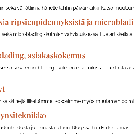
iin sekä värjättiin ja hänelle tehtiin päivämeikki. Katso muuttu
a ripsienpidennyksistä ja microbladi
 sekä microblading -kulmien vahvistuksessa. Lue artikkelist
blading, asiakaskokemus
essä sekä microblading -kulmien muotoilussa. Lue tästä asiak
yt
 kaikki neljä liikettämme. Kokosimme myös muutaman poimin
kynsiteknikko
neudenhoidosta jo pienestä pitäen. Blogissa hän kertoo omast