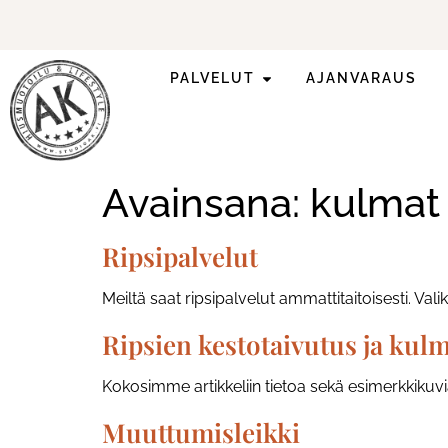
PALVELUT
AJANVARAUS
Ilmoittaudu mukaan
ripsienpidennyskoulutukseen.
Avainsana:
kulmat
Ripsipalvelut
Meiltä saat ripsipalvelut ammattitaitoisesti. Va
Ripsien kestotaivutus ja kul
Kokosimme artikkeliin tietoa sekä esimerkkikuvia
Muuttumisleikki