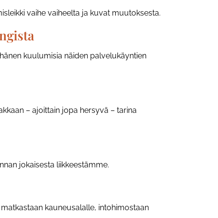
misleikki vaihe vaiheelta ja kuvat muutoksesta.
ngista
a hänen kuulumisia näiden palvelukäyntien
kaan – ajoittain jopa hersyvä – tarina
nan jokaisesta liikkeestämme.
a matkastaan kauneusalalle, intohimostaan