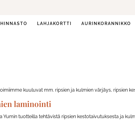
HINNASTO
LAHJAKORTTI
AURINKORANNIKKO
likoimiimme kuuluvat mm. ripsien ja kulmien värjäys, ripsien k
mien laminointi
 Yumin tuotteilla tehtävistä ripsien kestotaivutuksesta ja kulm