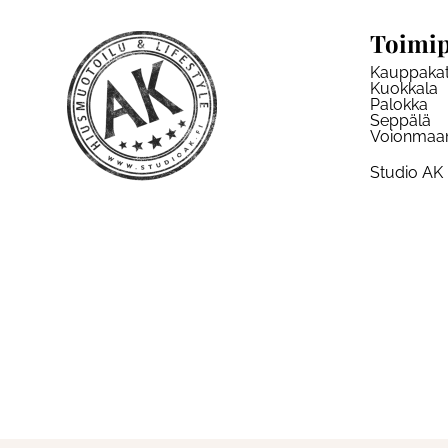
Toimip
Kauppaka
Kuokkala
Palokka
Seppälä
Voionmaa
Studio AK