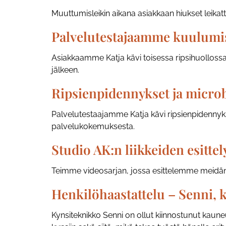
Muuttumisleikin aikana asiakkaan hiukset leikatt
Palvelutestajaamme kuulumisi
Asiakkaamme Katja kävi toisessa ripsihuollossa
jälkeen.
Ripsienpidennykset ja micro
Palvelutestaajamme Katja kävi ripsienpidennyks
palvelukokemuksesta.
Studio AK:n liikkeiden esittel
Teimme videosarjan, jossa esittelemme meidän
Henkilöhaastattelu – Senni, 
Kynsiteknikko Senni on ollut kiinnostunut kau