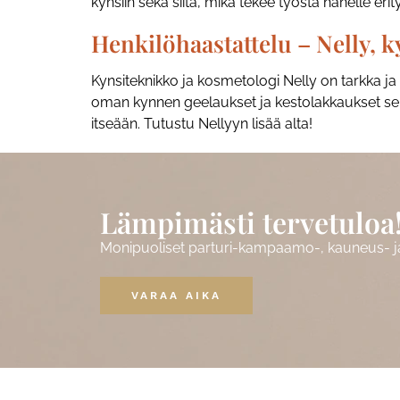
kynsiin sekä siitä, mikä tekee työstä hänelle eri
Henkilöhaastattelu – Nelly, 
Kynsiteknikko ja kosmetologi Nelly on tarkka ja
oman kynnen geelaukset ja kestolakkaukset sekä 
itseään. Tutustu Nellyyn lisää alta!
Lämpimästi tervetuloa
Monipuoliset parturi-kampaamo-, kauneus- ja 
VARAA AIKA