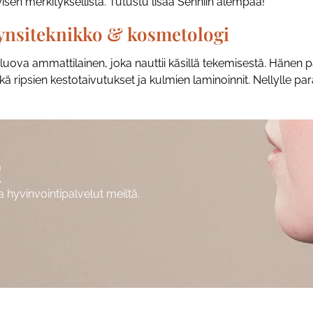
tyisen merkityksellistä. Tutustu lisää Senniin alempaa!
kynsiteknikko & kosmetologi
 luova ammattilainen, joka nauttii käsillä tekemisestä. Hänen
ripsien kestotaivutukset ja kulmien laminoinnit. Nellylle para
!
hyvinvointipalvelut meiltä.