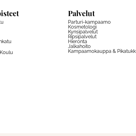
isteet
Palvelut
tu
Parturi-kampaamo
Kosmetologi
Kynsipalvelut
Ripsipalvelut
nkatu
Hieronta
Jalkahoito
Kampaamokauppa & Pikatuk
 Koulu