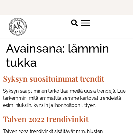
Kesän trendivinkit!
Katso lisää!
K
Avainsana:
lämmin
tukka
Syksyn suosituimmat trendit
Syksyn saapuminen tarkoittaa meillä uusia trendejä. Lue
tarkemmin, mitä ammattilaisemme kertovat trendeistä
esim. hiuksiin, kynsiin ja ihonhoitoon liittyen.
Talven 2022 trendivinkit
Talven 2022 trendivinkit sisältävät mm. hiusten