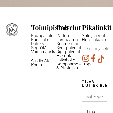
Toimipisteet
Palvelut
Pikalinkit
Kauppakatu
Parturi-
Yhteystiedot
Kuokkala
kampaamo
Henkilökunta
Palokka
Kosmetologi
Seppälä
Kynsipalvelut
Tietosuojaselos
Voionmaankatu
Ripsipalvelut
Hieronta
Jalkahoito
Studio AK
Kampaamokauppa
Koulu
& Pikatukku
TILAA
UUTISKIRJE